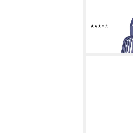
Außenleuchte: Moder
Warm- bis Kaltweiß, O
versch. Lichtfarben, 
Produktdatenblatt
(2)
39,95 €
lieferbar - in 2-3 Werktag