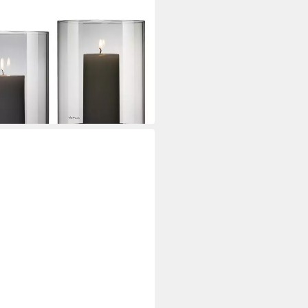
, 3 St., SIZE S,M,L), aus Glas
i dir