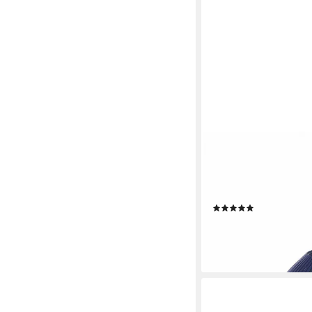
BLOMUS
Laterne -LYVA- Kerzen
Indoor & Outdoor, Lic
Atmosphäre, inklusive
(3)
ab 49,95 €
lieferbar - in 2-3 Werktag
+1