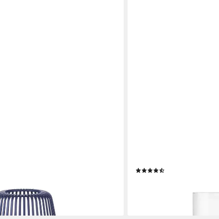
BLOMUS
ne, Windlicht, Kerzenhalter:
Windlicht -CALMA- Glas Ke
, inkl. innenliegendem Glaszylinder)
modernes Deko-Design (1 S
Betonoptik, Handgefertigt
(19)
en bei dir
ab 14,95 €
lieferbar - in 2-3 Werktagen be
+4