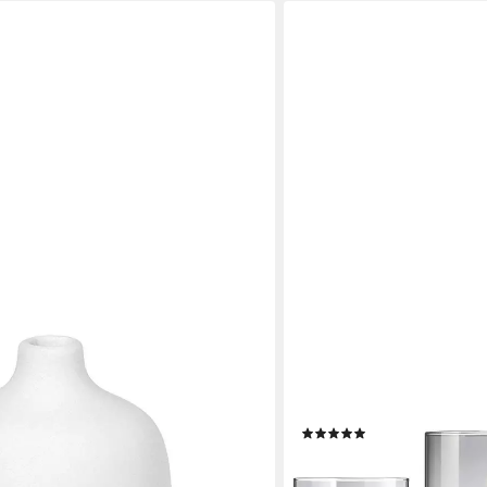
BLOMUS
signer-Vasen: Hochwertige Keramik
Windlicht -CALMA- Glas Ker
, Zeitlos, Hochwertige Keramik,
Stimmungslicht modern (SET
che Form, Handgefertigt
mit Betonsockel
(2)
59,95 €
en bei dir
(19,98 €/ 1 Stk)