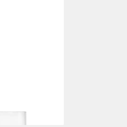
rzenhalter, Stimmungslicht:
t., SIZE S), Exklusive
, Verschiedene Größen & Farben
i dir