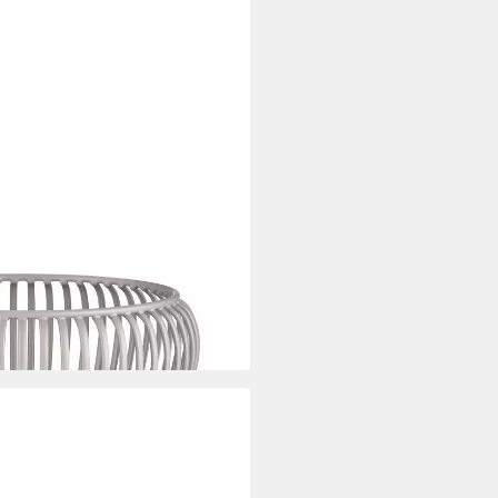
hale: Elegantes, robustes
 Designer, Obstschale,
ern, Zeitlos, Robust, Farben
i dir