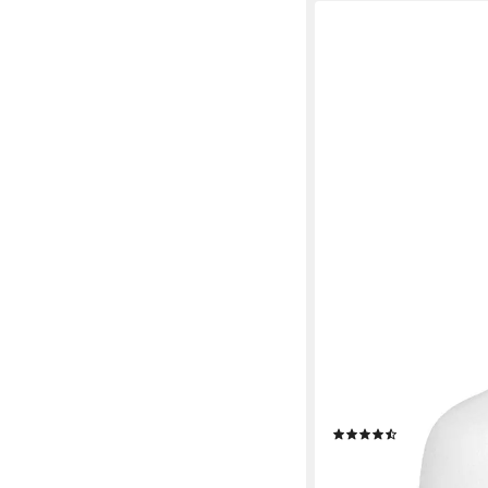
BLOMUS
Dekovase -CEOLA- De
mit matter Oberfläche
Matte Glasur, Organis
(5)
ab 15,95 €
lieferbar - in 2-3 Werktag