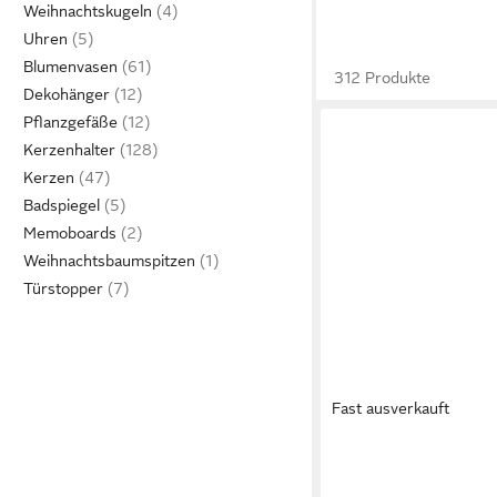
Weihnachtskugeln
Uhren
Blumenvasen
312 Produkte
Dekohänger
Pflanzgefäße
Kerzenhalter
Kerzen
Badspiegel
Memoboards
Weihnachtsbaumspitzen
Türstopper
Fast ausverkauft
BLOMUS
LED Laterne -LITO LE