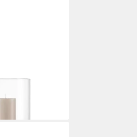
rzenhalter, Stimmungslicht:
t., SIZE M), Exklusive
, Verschiedene Größen & Farben
i dir