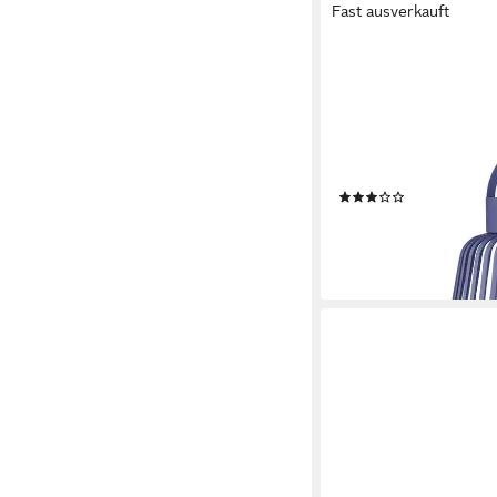
Fast ausverkauft
BLOMUS
LED Laterne -LITO LE
Außenleuchte: Moder
Warm- bis Kaltweiß, O
versch. Lichtfarben, 
Produktdatenblatt
(2)
39,95 €
lieferbar - in 2-3 Werktag