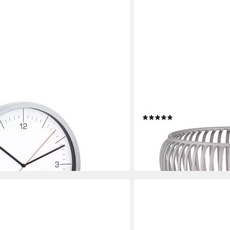
BLOMUS
 Funkuhr: Exaktes Zeitmanagement
Dekoschale -LITO- Metallsc
räzise Funksteuerung, Edelstahl,
Design für jedes Zuhause,
 Modernes Design)
Dekoschale, Brotkorb, Mod
(5)
€
ab 29,95 €
lieferbar - in 2-3 Werktagen be
en bei dir
+4