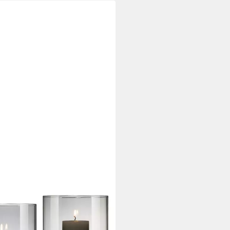
zenhalter, Teelichthalter,
, 3 St., SIZE S,M,L), aus Glas