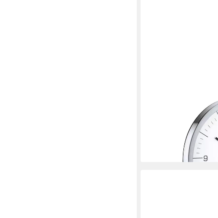
BLOMUS
Funkwanduhr -CRONO-
im modernen Design (P
Robuster Kunststoff,
ab 49,95 €
UVP
94,95 
-47%
lieferbar - in 2-3 Werktag