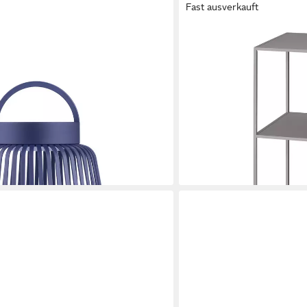
Fast ausverkauft
BLOMUS
D- Mobile Outdoor Akku Leuchte,
Blumenständer Podest -F
nes Design, LED, 2700K-4000K,
Pflanzenpodest, Zeitlos, 
159,00 €
utdoor geeignet, Stufenlos dimmbar,
lieferbar - in 2-3 Werktagen be
USB-C
en bei dir