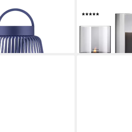
nes Design, LED, 2700K-4000K,
Stimmungslicht modern (SET
utdoor geeignet, Stufenlos dimmbar,
mit Betonsockel
(2)
USB-C
59,95 €
(19,98 €/ 1 Stk)
lieferbar - in 2-3 Werktagen be
en bei dir