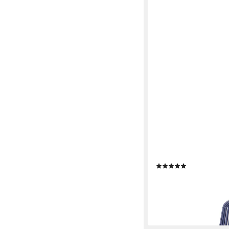
BLOMUS
Windlicht -LITO- Later
Modernes Design (1 St.
(5)
ab 29,95 €
lieferbar - in 2-3 Werktag
+7