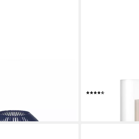
BLOMUS
halter, Windlicht, Kerzenlaterne:
Windlicht -CALMA- Glas Ke
hteffekte für gemütliche
modernes Deko-Design (1 S
 Kerzenglas
Betonoptik, Handgefertigt
(19)
24,95 €
en bei dir
lieferbar - in 2-3 Werktagen be
+4