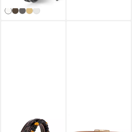
Verlängerungsglied
lieferbar - in 6-8 Werktagen bei dir
UNIQAL.DE
THE BEAUTY HOUSE
Lederarmband Lederarmband
Lederarmband Boho