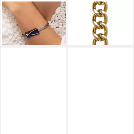
ZEEME
KARL KANI
Armband Edelstahl mit Titan
Armband Karl Kani KK Og
mehrfarbig 17+3cm lang
Cubanlink Bracelet
138,95 €
31,95 €
UVP
209,00 €
UVP
39,95 €
-34%
-20%
in 6-7 Werktagen bei dir
in 2-3 Werktagen bei dir