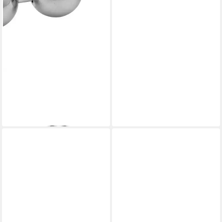
FAINZ
Armband Fainz Big Ball
Bracelet
34,00 €
in 2-3 Werktagen bei dir