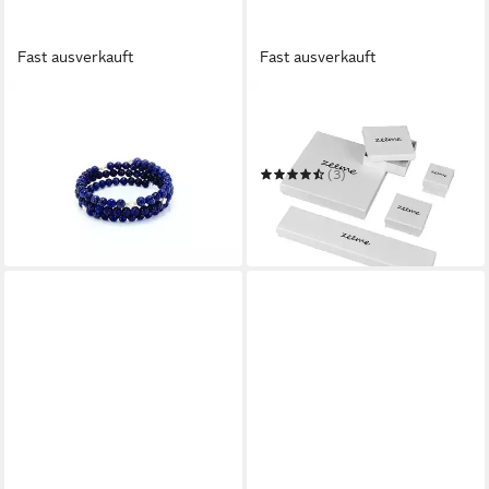
Fast ausverkauft
Fast ausverkauft
CAVILL
ZEEME
Perlenarmband Afghanischer
Armband Edelstahl glanz
Lapislazuli Stahlarmreif
matt 19cm lang
59,00 €
(3)
in 4-5 Werktagen bei dir
37,95 €
UVP
64,90 €
-42%
in 1-2 Werktagen bei dir