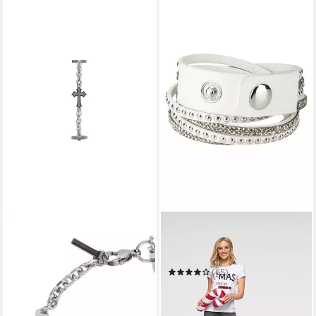
FAINZ
FIRETTI
Armband Fainz Frozen Cross
Armband zum Wickeln,
Bracelet
Nieten
38,00 €
(65)
in 2-3 Werktagen bei dir
16,46 €
UVP
18,49 €
-11%