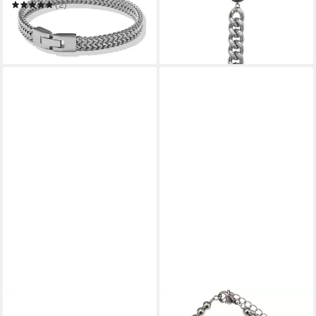
31,95 €
Armkette
UVP
35,95 €
(2)
22,25 €
UVP
24,99 €
-11%
in 2-3 Werktagen bei dir
-11%
in 4-5 Werktagen bei dir
FIRETTI