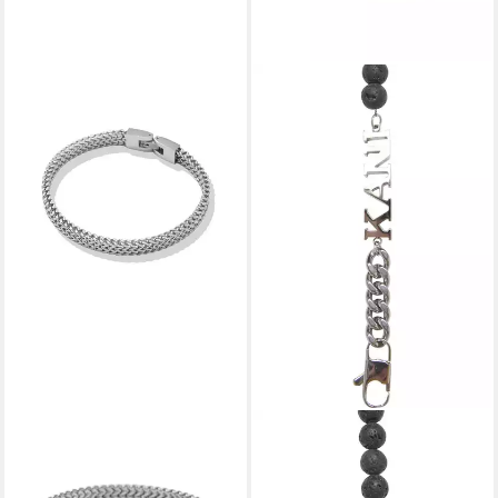
FIRETTI
KARL KANI
Armband Schmuck Geschenk
Armband Karl Kani KK Retro
Edelstahl Armschmuck
Kani Lavapearl Bracelet