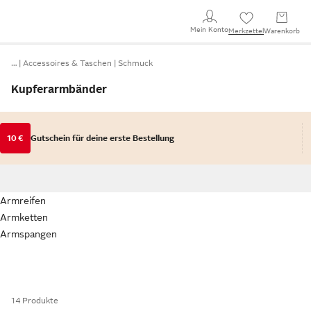
Mein Konto
Merkzettel
Warenkorb
…
Accessoires & Taschen
Schmuck
Kupferarmbänder
10 €
Gutschein für deine erste Bestellung
Armreifen
Armketten
Armspangen
14 Produkte