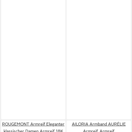
ROUGEMONT Armreif Eleganter
AILORIA Armband AURÉLIE
klassischer Damen Armreif 18K
Armreif, Armreif