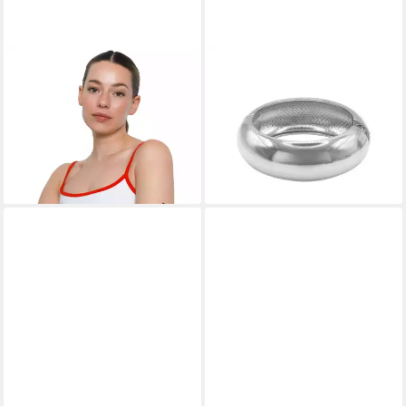
HEIDEMAN
HEIDEMAN
Armband Nerina goldfarben
Armband Avenia silberfarben
(Armband, inkl.
poliert (Armband, inkl.
Geschenkverpackung), Upper
Geschenkverpackung),
arm cuff Damen
Armreif Damen
32,90 €
36,90 €
lieferbar - in 2-3 Werktagen bei dir
lieferbar - in 2-3 Werktagen bei dir