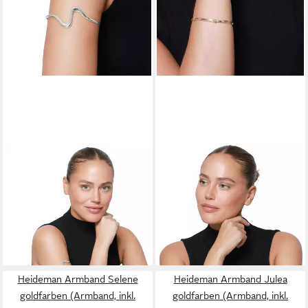
HEIDEMAN
HEIDEMAN
Armband Vellia silberfarben
Armband Medea goldfarben
poliert (Armband, inkl.
(Armband, inkl.
Geschenkverpackung), Upper
Geschenkverpackung), mit
arm cuff Damen
Verlängerungskettchen
36,90 €
36,90 €
lieferbar - in 2-3 Werktagen bei dir
lieferbar - in 2-3 Werktagen bei dir
Heideman Armband Selene
Heideman Armband Julea
goldfarben (Armband, inkl.
goldfarben (Armband, inkl.