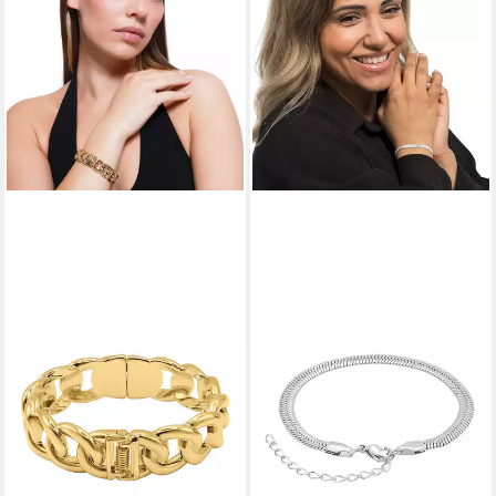
HEIDEMAN
HEIDEMAN
Armband Beyla goldfarben
Armband Janne silberfarben
(Armband, inkl.
poliert (Armband, inkl.
Geschenkverpackung),
Geschenkverpackung),
Armreif Damen
Armkette für Frauen
36,90 €
32,99 €
UVP
79,90 €
lieferbar - in 2-3 Werktagen bei dir
-59%