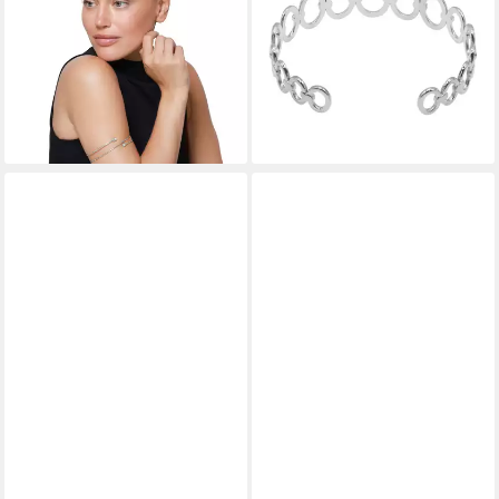
poliert (Armband, inkl.
(Armband, inkl.
Geschenkverpackung), Upper
Geschenkverpackung),
arm cuff Damen
moderner Armreif für Damen
36,90 €
29,90 €
UVP
37,90 €
lieferbar - in 2-3 Werktagen bei dir
-21%
lieferbar - in 2-3 Werktagen bei dir