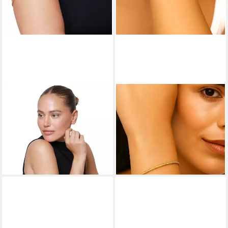
HEIDEMAN
HEIDEMAN
Armband Zoa goldfarben
Armband Linea 1 goldfarben
(Armband, inkl.
(Armband, inkl.
Geschenkverpackung), Upper
Geschenkverpackung),
arm cuff Damen
schlichtes Armband Damen
36,90 €
39,90 €
lieferbar - in 2-3 Werktagen bei dir
lieferbar - in 2-3 Werktagen bei dir