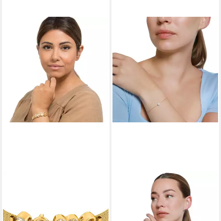
HEIDEMAN
HEIDEMAN
Armband Milanaise goldfarben
Armband Serelina goldfarben
(Armband, inkl.
(Armband, inkl.
Geschenkverpackung), mit
Geschenkverpackung),