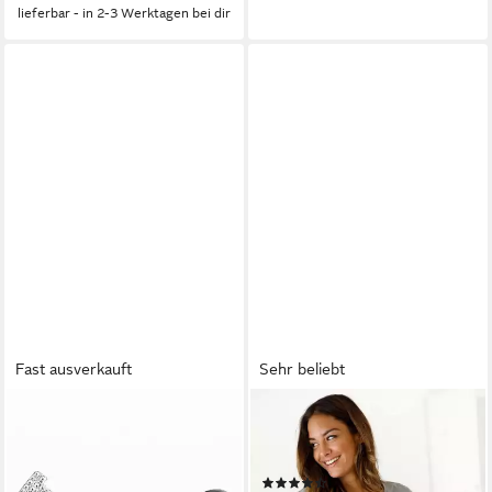
lieferbar - in 2-3 Werktagen bei dir
Fast ausverkauft
Sehr beliebt
S&T DESIGN
S.OLIVER
Fingerring Buchstaben Ring
Shorty (Set, 2 tlg) mit
Damen 14K Gold Vergoldet
Streifen Muster
(115)
Silber Verstellbar Wasserfest