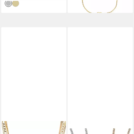
THIORA
FIRETTI
Gliederkette Layering Kette
Schmuckset Multipack