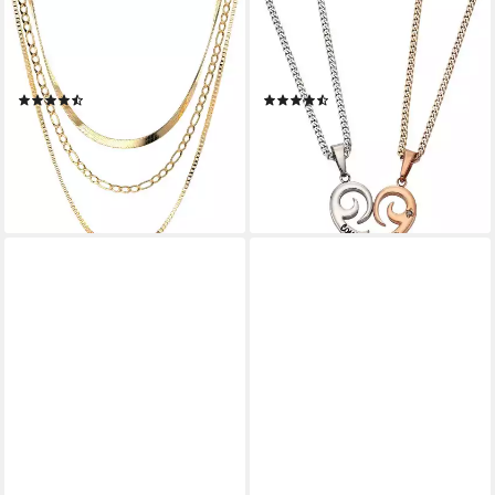
"Layers of Maui", 42cm +
Schmuck Geschenk
6cm, Halskette Damen (inkl.
Halsketten LIEBE (4-tlg), mit
Schmucketui), Layering Kette
Zirkonia (synth)
(14)
(17)
29,90 €
55,39 €
UVP
39,90 €
lieferbar - in 2-3 Werktagen bei dir
-25%
lieferbar - in 4-5 Werktagen bei dir