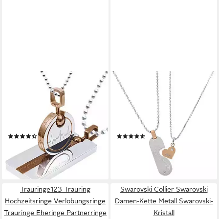
FIRETTI
FIRETTI
Schmuckset Multipack
Schmuckset Multipack
Schmuck Geschenk
Schmuck Geschenk
Halsketten LIEBE (Set, 4-tlg),
Halsketten LIEBE (Set, 4-tlg),
2 Ketten mit Anhänger
mit Zirkonia (synth)
(191)
(34)
65,84 €
55,45 €
UVP
73,97 €
UVP
62,30 €
-11%
-11%
lieferbar - in 2-3 Werktagen bei dir
lieferbar - in 2-3 Werktagen bei dir
Trauringe123 Trauring
Swarovski Collier Swarovski
Hochzeitsringe Verlobungsringe
Damen-Kette Metall Swarovski-
Trauringe Eheringe Partnerringe
Kristall