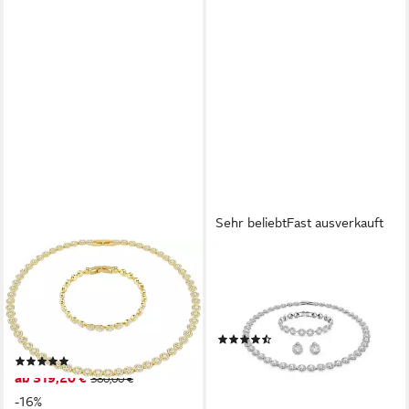
Sehr beliebt
Fast ausverkauft
SWAROVSKI
SWAROVSKI
Ketten und Armband Set
Schmuckset Una Angelic (Set,
Multipack Schmuck Geschenk
4-tlg), mit Swarovski®
Una Angelic (Set, 2-tlg., inkl.
Kristallen
(34)
Schmuckbox), mit Swarovski®
ab 378,00 €
450,00 €
(14)
Kristall
ab 319,20 €
380,00 €
-16%
lieferbar - in 2-3 Werktagen bei dir
-16%