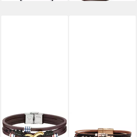
BRUNO BANANI
THE BEAUTY HOUSE
Lederarmband Schmuck
Lederarmband Boho
(5)
mehrreihig Wrap
29,00 €