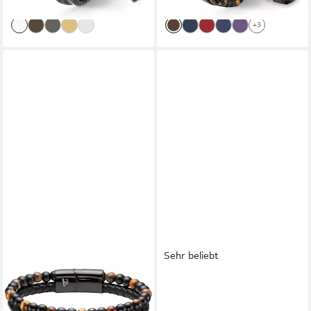
Verlängerungsglied
lieferbar - in 6-8 Werktagen bei dir
lieferbar - in 6-8 Werktagen bei dir
+3
Sehr beliebt
BRUNO BANANI
BRUNO BANANI
Lederarmband Schmuck, mit
Lederarmband Schmuck