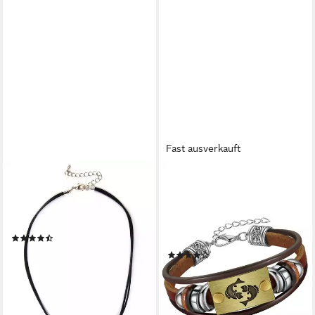
Fast ausverkauft
FIRETTI
FIRETTI
Kette mit Anhänger Herz,
Armband Schmuck Geschenk
doppelreihige Kette, matt,
Armschmuck Armkette
glänzend
Edelstein Sternzeichen, Made
(10)
in Germany - mit Hämatit - mit
23,14 €
UVP
25,99 €
(110)
Holzimitat
ab 22,25 €
-11%
UVP
24,99 €
lieferbar - in 1-2 Werktagen bei dir
-11%
lieferbar - in 4-5 Werktagen bei dir