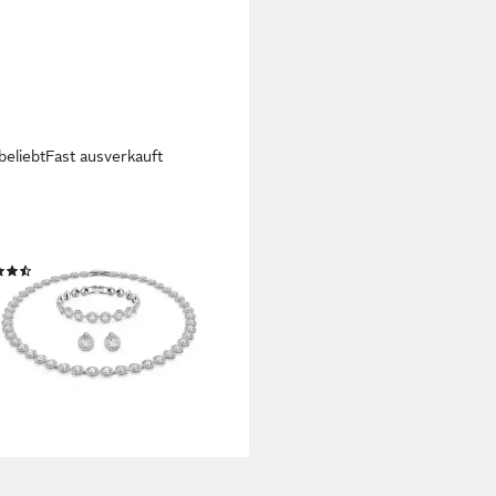
beliebt
Fast ausverkauft
ROVSKI
uckset Una Angelic (Set, 4-tlg),
Swarovski® Kristallen
(34)
78,00 €
450,00 €
rbar - in 2-3 Werktagen bei dir