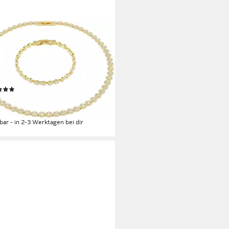
ROVSKI
en und Armband Set Multipack
uck Geschenk Una Angelic (Set,
., inkl. Schmuckbox), mit
ovski® Kristall
(14)
19,20 €
380,00 €
rbar - in 2-3 Werktagen bei dir