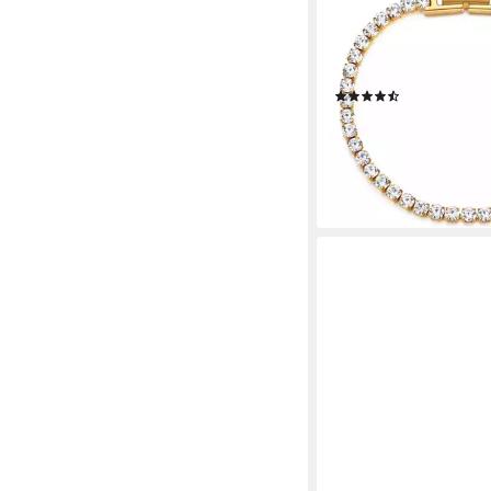
Tennisarmband 3mm
Edelstahlarmband Zir
verstellbar, Hypoaller
(26)
39,00 €
UVP
59,00 €
-34%
lieferbar - in 2-3 Werktag