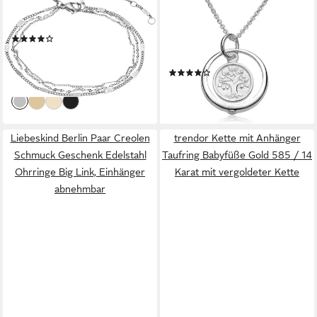
Armband Schmuck Geschenk
Silberkette Taufkette
Edelstahl Armkette
Lebensbaum / Baum des
(38)
Lebens 34-37cm CO-36, 925
ab 37,99 €
UVP
59,90 €
Sterling Silber, rhodiniert
-37%
(1)
lieferbar - in 2-3 Werktagen bei dir
35,95 €
lieferbar - in 2-3 Werktagen bei dir
Liebeskind Berlin Paar Creolen
trendor Kette mit Anhänger
Schmuck Geschenk Edelstahl
Taufring Babyfüße Gold 585 / 14
Ohrringe Big Link, Einhänger
Karat mit vergoldeter Kette
abnehmbar