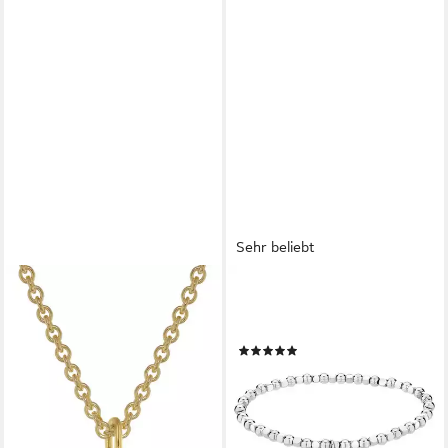
Sehr beliebt
TRENDOR
LIEBESKIND BERLIN
Kette mit Anhänger Taufring
Armband Schmuck Geschenk
mit Engelherz Gold 333 an
Edelstahl Armkette
(30)
goldplattierter Silberkette
ab 32,99 €
UVP
59,90 €
149,90 €
-45%
lieferbar - in 2-3 Werktagen bei dir
lieferbar - in 2-3 Werktagen bei dir