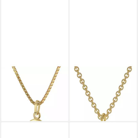
TRENDOR
TRENDOR
Kette mit Anhänger Kinder-
Kette mit Anhänger Taufring
Anhänger Gold 333
mit Engelherz Gold 333 an
Schutzengel an vergoldeter
goldplattierter Silberkette
ab 145,90 €
Silberkette
lieferbar - in 2-3 Werktagen bei dir
139,00 €
lieferbar - in 2-3 Werktagen bei dir