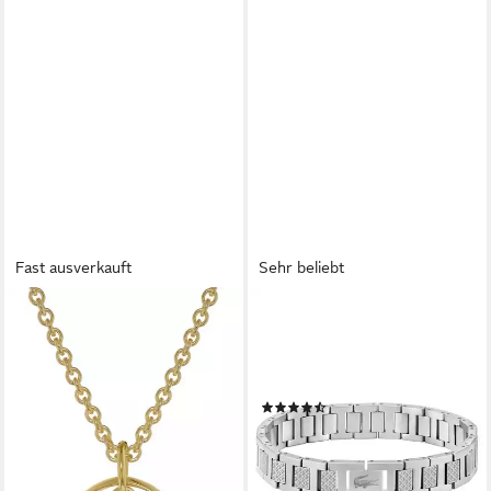
Fast ausverkauft
Sehr beliebt
TRENDOR
LACOSTE
Kette mit Anhänger Taufkette
Gliederarmband
925 Silber Vergoldet mit
METROPOLE, mit oder ohne
Engel-Taufring
Stein
(122)
ab 62,00 €
ab 89,00 €
lieferbar - in 2-3 Werktagen bei dir
lieferbar - in 2-3 Werktagen bei dir