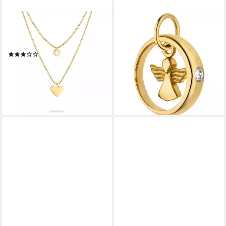
LIEBESKIND BERLIN
SCHMUCK KRONE
Kette mit Anhänger Schmuck
Kettenanhänger Taufring
Edelstahl Layered Love Herz
Anhänger Engel aus 333
(6)
Gelbgold mit Zirkonia, Gold
49,00 €
UVP
79,90 €
333
-39%
167,95 €
lieferbar - in 2-3 Werktagen bei dir
lieferbar - in 2-3 Werktagen bei dir