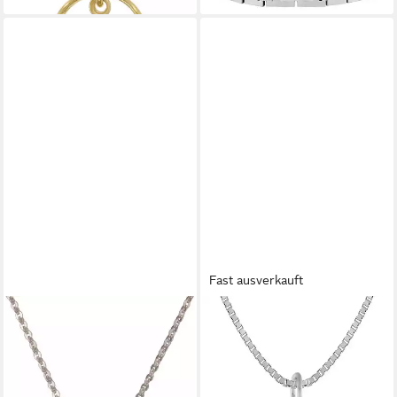
Fast ausverkauft
FIRETTI
TRENDOR
Kette mit Anhänger Schmuck
Kette mit Anhänger Taufkette
Geschenk Silber 925
925 Silber Taufring mit
Halsschmuck Halskette
Engelherz
52,90 €