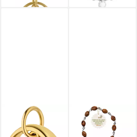
JOBO
KASSIS GESCHENKARTIKEL
Kettenanhänger Anhänger
Armband mit verzierten
Taufring Engel Schutzengel 11
Olivenholz-Perlen Geschenk
mm, 8 Karat 333 Gold mit
Talisman Glücksbringer,