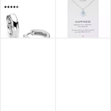
Paar Creolen
Kette mit Anhänger Evil eye,
(250)
mit Happiness Spruchkarte,
26,70 €
UVP
29,99 €
feminin und elegant
-11%
29,99 €
lieferbar - in 2-3 Werktagen bei dir
lieferbar - in 4-5 Werktagen bei dir