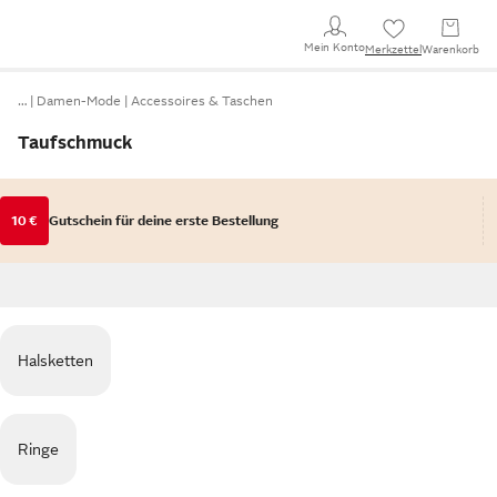
Mein Konto
Merkzettel
Warenkorb
…
Damen-Mode
Accessoires & Taschen
Taufschmuck
10 €
Gutschein für deine erste Bestellung
Halsketten
Ringe