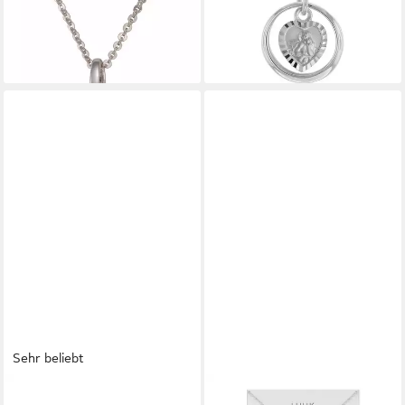
Tauben-Herz
lieferbar - in 2-3 Werktagen bei dir
96,97 €
UVP
108,95 €
-11%
lieferbar - in 2-3 Werktagen bei dir
Sehr beliebt
AMOR
LUUK LIFESTYLE