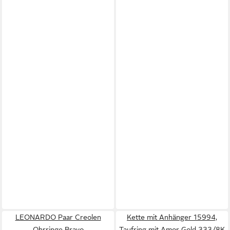
LEONARDO Paar Creolen
Kette mit Anhänger 15994,
Ohrringe Bravo
Taufring mit Amor Gold 333/8K