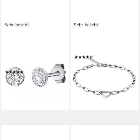
Sehr beliebt
Sehr beliebt
FIRETTI
LIEBESKIND BERLIN
Paar Ohrstecker Schmuck
Armband Schmuck Geschenk
Geschenk Silber 925
Edelstahl Armkette Herz
(138)
Ohrschmuck, mit Zirkonia
ab 36,99 €
UVP
59,90 €
(synth)
-38%
(94)
lieferbar - in 2-3 Werktagen bei dir
26,39 €
UVP
29,65 €
-11%
lieferbar - in 2-3 Werktagen bei dir
+2