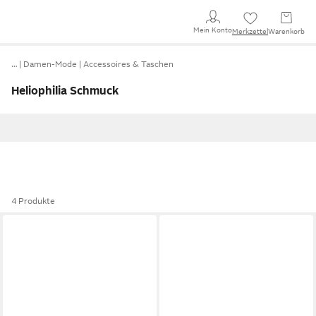
Mein Konto
Merkzettel
Warenkorb
…
Damen-Mode
Accessoires & Taschen
Heliophilia Schmuck
4 Produkte