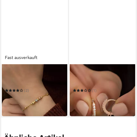
Fast ausverkauft
HELIOPHILIA SILVER
HELIOPHILIA SILVER
Schmuckset 100% 925
Schmuckset 100% 925
STERLING SILVER, 1,5 cm
STERLING SILVER N3118
N1941
(2)
(1)
21,00 €
23,00 €
32,00 €
35,00 €
-34%
-34%
in 7-9 Werktagen bei dir
in 7-9 Werktagen bei dir