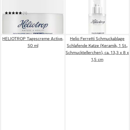
Nachtcreme Active
Gesichtspflege Active
Hyaluron
(1)
19,69 €
27,99 €
(131,27 €/ 1 l)
(559,80 €/ 1 l)
in 2-3 Werktagen bei dir
in 2-3 Werktagen bei dir
HELIOTROP Tagescreme Active,
Helio Ferretti Schmuckablage
50 ml
Schlafende Katze (Keramik, 1 St.,
Schmucktellerchen), ca. 13,3 x 8 x
1,5 cm