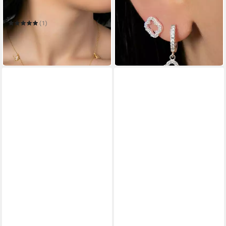
STERLING SILVER S5772
STERLING SILVER S1663
21,00 €
32,00 €
(1)
21,00 €
32,00 €
-34%
lieferbar in 5 Wochen
-34%
lieferbar in 5 Wochen