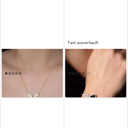
Fast ausverkauft
HELIOPHILIA SILVER
HELIOPHILIA SILVER
Schmuckset 100% 925
Schmuckset 100% 925
STERLING SILVER S5395
STERLING SILVER S2501
(1)
(2)
17,00 €
37,00 €
26,00 €
56,00 €
-35%
-34%
lieferbar in 5 Wochen
in 7-9 Werktagen bei dir