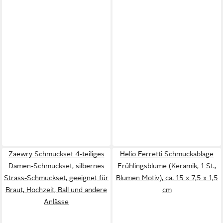
Zaewry Schmuckset 4-teiliges
Helio Ferretti Schmuckablage
Damen-Schmuckset, silbernes
Frühlingsblume (Keramik, 1 St.,
Strass-Schmuckset, geeignet für
Blumen Motiv), ca. 15 x 7,5 x 1,5
Braut, Hochzeit, Ball und andere
cm
Anlässe