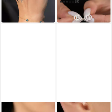
(1)
(5)
11,00 €
32,00 €
17,00 €
48,00 €
-35%
-33%
in 7-9 Werktagen bei dir
lieferbar in 5 Wochen
HELIOPHILIA SILVER
HELIOPHILIA SILVER
Schmuckset 100% 925
Schmuckset 100% 925