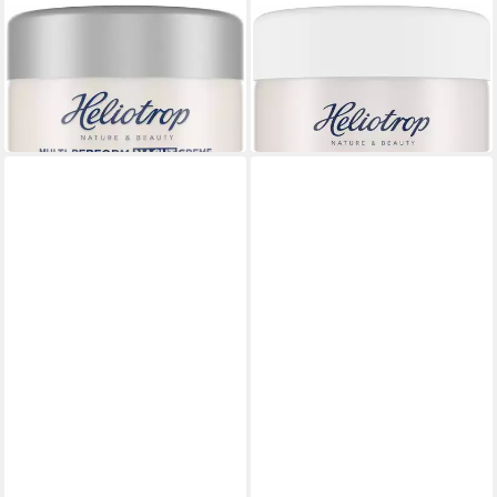
HELIOTROP
HELIOTROP
Straffungspflege Active
Tagescreme Multiactive
49,89 €
Hyaluron
(997,80 €/ 1 l)
36,39 €
leider ausverkauft
(727,80 €/ 1 l)
in 2-3 Werktagen bei dir