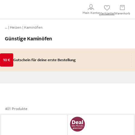
Mein Konto
Merkzettel
Warenkorb
…
Heizen
Kaminöfen
Günstige Kaminöfen
10 €
Gutschein für deine erste Bestellung
401 Produkte