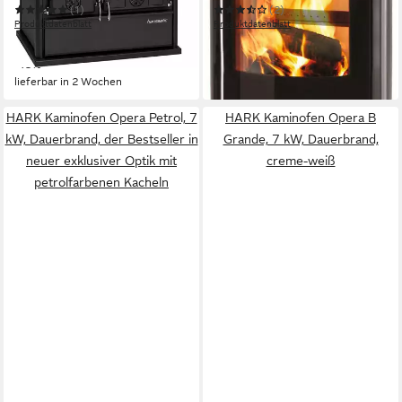
(1)
(2)
Produktdatenblatt
Produktdatenblatt
1.563,00 €
999,99 €
UVP
1.919,00 €
1.067,12 €
-19%
-6%
lieferbar in 2 Wochen
in 3-5 Werktagen bei dir
HARK Kaminofen Opera Petrol, 7
HARK Kaminofen Opera B
kW, Dauerbrand, der Bestseller in
Grande, 7 kW, Dauerbrand,
neuer exklusiver Optik mit
creme-weiß
petrolfarbenen Kacheln