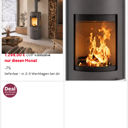
Kaminofen VITUS.l
Kaminofen SOLIDO
MOONLIGHT, Exklusiv,
MOONLIGHT, Exklusiv,
Lieferung bis ins
Lieferung bis ins
Wohnzimmer
Wohnzimmer
6,4 kW
Nennwärmeleistung
6,4 kW
Nennwärmeleistung
75 %
Wirkungsgrad
75 %
Wirkungsgrad
183 m³
max. Raumheizvermögen
183 m³
max. Raumheizvermögen
Produktdatenblatt
Produktdatenblatt
1.299,00 €
1.199,00 €
UVP
1.399,00 €
UVP
1.320,00 €
nur diesen Monat
nur diesen Monat
-7%
-9%
lieferbar - in 2-3 Werktagen bei dir
lieferbar - in 2-3 Werktagen bei dir