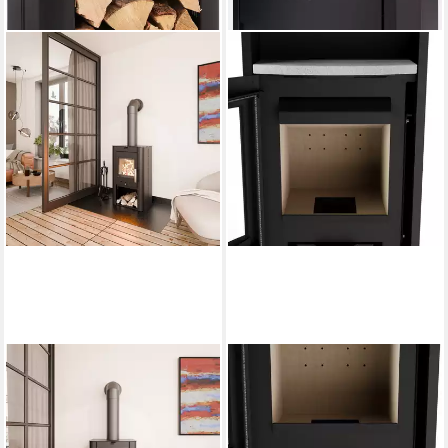
HAAS + SOHN
JUSTUS
Kaminofen PRUNUS II Stahl
Kaminofen Lara, mit massivem
tief-schwarz, mit Holzfach
Top- & Teefachstein,
Lieferung bis ins
6,4 kW
Nennwärmeleistung