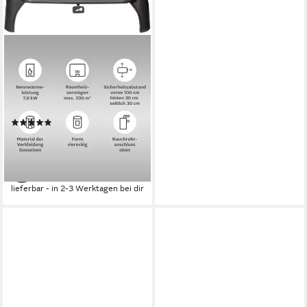
Kaminofen Castor 85
7,2 kW
Nennwärmeleistung
83 %
Wirkungsgrad
140 m³
max. Raumheizvermögen
Produktdatenblatt
(5)
985,00 €
UVP
1.319,00 €
-25%
lieferbar - in 2-3 Werktagen bei dir