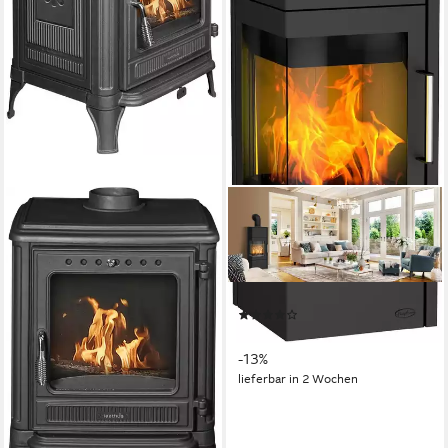
FIREPLACE
Kaminofen »Royal Stahl«
6,6 kW
Nennwärmeleistung
108 m³
max. Raumheizvermögen
Produktdatenblatt
(1)
ab 2.028,12 €
UVP
2.334,00 €
-13%
lieferbar in 2 Wochen