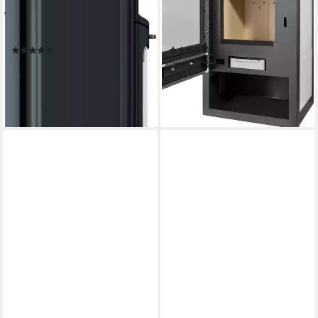
81,4 %
Wirkungsgrad
80,7 %
Wirkungsgrad
193 m³
max. Raumheizvermögen
115 m³
max. Raumheizvermögen
Produktdatenblatt
Produktdatenblatt
(5)
(55)
1.399,00 €
709,00 €
UVP
2.049,00 €
UVP
799,00 €
nur diesen Monat
-11%
-32%
lieferbar - in 5-6 Werktagen bei dir
lieferbar - in 5-6 Werktagen bei dir