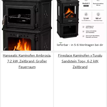
Kaminofen Minerva
Kaminofen Mars
7,1 kW
Nennwärmeleistung
7,2 kW
Nennwärmeleistung
83 %
Wirkungsgrad
83 %
Wirkungsgrad
140 m³
max. Raumheizvermögen
140 m³
max. Raumheizvermögen
Produktdatenblatt
Produktdatenblatt
1.699,00 €
1.449,00 €
UVP
2.152,00 €
UVP
1.839,00 €
-21%
-21%
lieferbar - in 5-6 Werktagen bei dir
lieferbar - in 5-6 Werktagen bei dir
Hanseatic Kaminofen Ambrosia,
Fireplace Kaminofen »Tuvalu
7,2 kW, Zeitbrand, Großer
Sandstein Top«, 6,2 kW,
Feuerraum
Zeitbrand