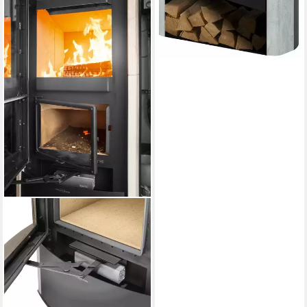
ORANIER
Kaminofen »Hektos Aqua«
10,5 kW
Nennwärmeleistung
90 %
Wirkungsgrad
200 m³
max. Raumheizvermögen
Produktdatenblatt
4.965,97 €
UVP
8.067,01 €