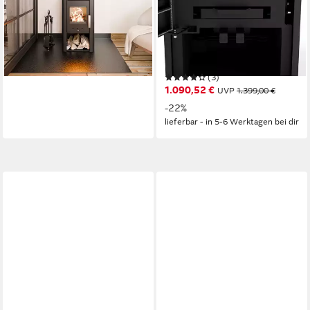
75 %
Wirkungsgrad
Wohnzimmer
Produktdatenblatt
6,5 kW
Nennwärmeleistung
800,52 €
UVP
849,00 €
80,2 %
Wirkungsgrad
128 m³
max. Raumheizvermögen
-6%
lieferbar in 2 Wochen
Produktdatenblatt
(3)
1.090,52 €
UVP
1.399,00 €
-22%
lieferbar - in 5-6 Werktagen bei dir