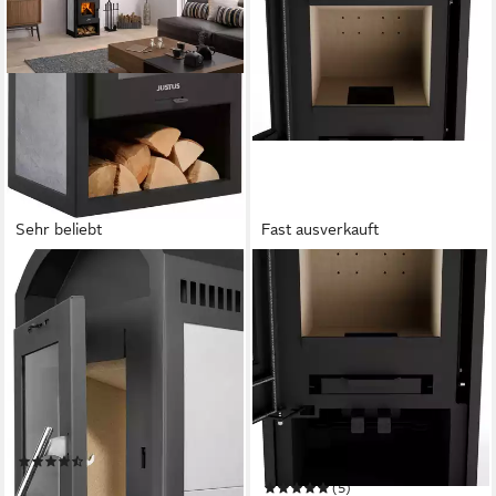
Sehr beliebt
Fast ausverkauft
JUSTUS
JUSTUS
Kaminofen »Vegas«
Kaminofen Lara, Voll-
Specksteinkeramik, Korpus
Speckstein, Exklusiv,
Stahl Schwarz
Lieferung bis ins
Wohnzimmer
6 kW
Nennwärmeleistung
80,7 %
Wirkungsgrad
6,5 kW
Nennwärmeleistung
115 m³
max. Raumheizvermögen
80,2 %
Wirkungsgrad
128 m³
max. Raumheizvermögen
Produktdatenblatt
(44)
Produktdatenblatt
709,00 €
UVP
799,00 €
(5)