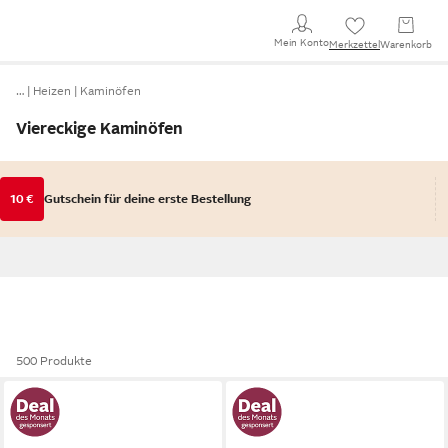
Mein Konto
Merkzettel
Warenkorb
…
Heizen
Kaminöfen
Viereckige Kaminöfen
10 €
Gutschein für deine erste Bestellung
500 Produkte