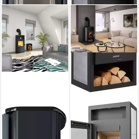
HARK
JUSTUS
Kaminofen "Opera", Exklusiv,
Kaminofen »Texas«
Lieferung bis ins
Specksteinkeramik Korpus
Wohnzimmer
Stahl Schwarz
7 kW
Nennwärmeleistung
6 kW
Nennwärmeleistung