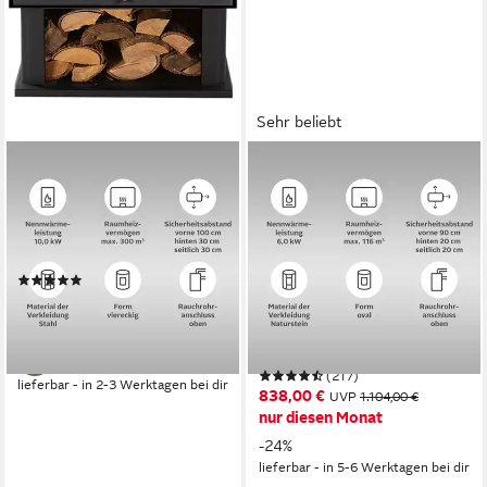
Sehr beliebt
HANSEATIC
Kaminofen B 57
Kaminofen »MAIA
10,2 kW
Nennwärmeleistung
Speckstein« Exklusiv,
83 %
Wirkungsgrad
200 m³
max. Raumheizvermögen
Lieferung bis ins
Produktdatenblatt
Wohnzimmer
(1)
6,2 kW
Nennwärmeleistung
1.148,00 €
UVP
1.499,00 €
81 %
Wirkungsgrad
-23%
116 m³
max. Raumheizvermögen
Produktdatenblatt
(217)
lieferbar - in 2-3 Werktagen bei dir
838,00 €
UVP
1.104,00 €
nur diesen Monat
-24%
lieferbar - in 5-6 Werktagen bei dir