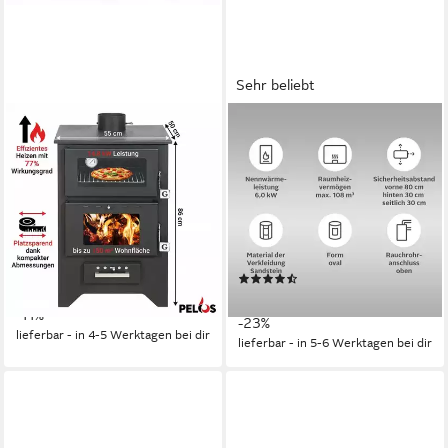
Sehr beliebt
GEKAS
HANSEATIC
Kaminofen MG 450 für 90 bis
Kaminofen "MAIA Sandstein",
150 qm Wohnfläche
Exklusiv, Lieferung bis ins
Wohnzimmer
14,6 kW
Nennwärmeleistung
80,4 %
Wirkungsgrad
6,2 kW
Nennwärmeleistung
360 m³
max. Raumheizvermögen
108 m³
max. Raumheizvermögen
Produktdatenblatt
Produktdatenblatt
1.595,00 €
UVP
1.795,00 €
(51)
(227,86 €/ 1 Stk)
849,99 €
UVP
1.104,00 €
-11%
-23%
lieferbar - in 4-5 Werktagen bei dir
lieferbar - in 5-6 Werktagen bei dir