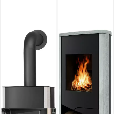
WAMSLER
Kaminofen Kaminofen N-Line
Nevada
5 kW
Nennwärmeleistung
75,3 %
Wirkungsgrad
116 m³
max. Raumheizvermögen
Produktdatenblatt
1.722,88 €
lieferbar in 2 Wochen