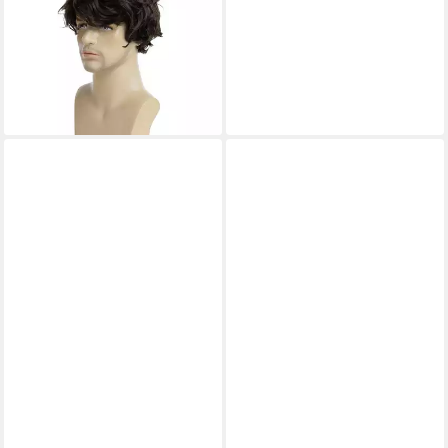
Männer kurz braun
synthetisch gestuft wellig
Cosplay
66,95 €
lieferbar - in 3-4 Werktagen bei dir