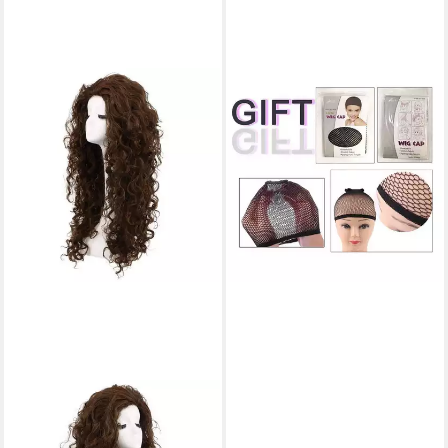
LUXUSKOLLEKTION
Kostüm-Perücke Perücke
Frauen Cosplay Haar blond
70,95 €
lieferbar - in 3-4 Werktagen bei dir
LUXUSKOLLEKTION
Kostüm-Perücke Perücke
Damen lockig dunkelbraun