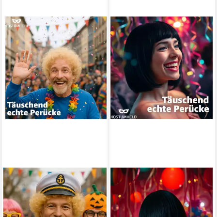
TK GRUPPE
TK GRUPPE
Kostüm-Perücke Afro
Kostüm-Perücke Bob Wig
Lockenkopf Perücke Wig
Kurzhaarperücke Retro – für
Kostüm– für Fasching &
Fasching & Karneval