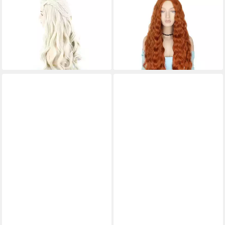
LUXUSKOLLEKTION
LUXUSKOLLEKTION
Kostüm-Perücke Perücke
Kostüm-Perücke Perücke
Damen Cosplay blond lang
Damen lockig kupferrot
gewellt lockig
Cosplay Anime 28 Zoll Ingwer
67,95 €
75,95 €
lieferbar - in 3-4 Werktagen bei dir
lieferbar - in 3-4 Werktagen bei dir