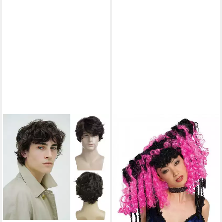
HORROR-SHOP
Kostüm-Perücke Cosplay
Perücke schwarz/pink
14,95 €
UVP
19,95 €
-25%
lieferbar - in 3-4 Werktagen bei dir