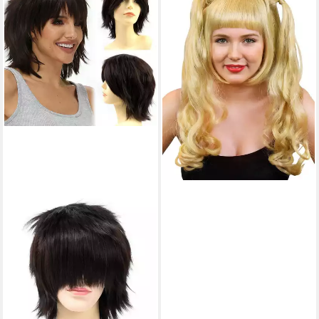
Kostüm-Perücke Manga blond,
Langhaarperücke mit Zöpfen
für Cosplay-Charaktere
ab 12,19 €
UVP
16,99 €
-28%
lieferbar - in 2-3 Werktagen bei dir