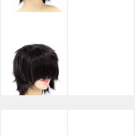
LUXUSKOLLEKTION
Kostüm-Perücke Perücke
Cosplay Anime Kurzhaar
Herren Damen Dunkles
Espressobraun
45,95 €
lieferbar - in 3-4 Werktagen bei dir