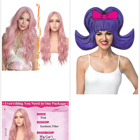
IMPOSTA COSTUMES
Kostüm-Perücke 60er Jahre
Stoffperücke violett, Witzige
Bouffant Perücke für Euer
Retro Kostüm
28,39 €
lieferbar - in 2-3 Werktagen bei dir