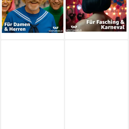
4,99 €
Karneval
UVP
9,99 €
4,99 €
UVP
9,99 €
-50%
lieferbar - in 3-4 Werktagen bei dir
-50%
lieferbar - in 3-4 Werktagen bei dir