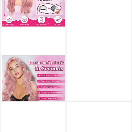
LUXUSKOLLEKTION
Kostüm-Perücke Perücke
Damen Mittelscheitel Gewellt
Synthetik Cosplay 71cm Rosa
72,95 €
lieferbar - in 3-4 Werktagen bei dir