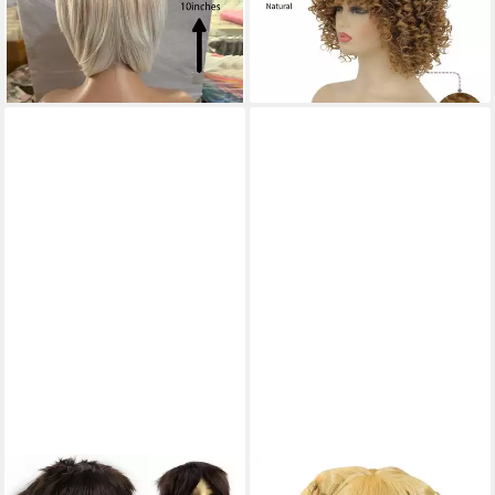
Frauen Kurzhaar Synthetik
Afro kurz lockig 70er80er
Bob Cosplay Halloween blond
Synthetikhaar Cosplay Blond
63,95 €
67,95 €
lieferbar - in 3-4 Werktagen bei dir
lieferbar - in 3-4 Werktagen bei dir
METAMORPH