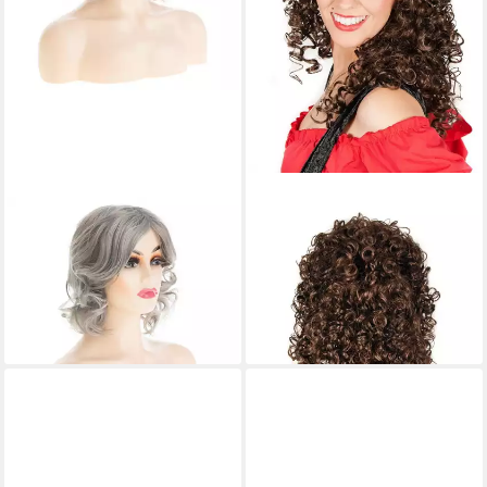
LUXUSKOLLEKTION
MASKWORLD
Kostüm-Perücke Perücke
Kostüm-Perücke Gelockte
Damen kurz lockig synthetisch
Langhaarperücke braun -
Halloween Cosplay Graue
Faschingsperücke
63,95 €
49,99 €
lieferbar - in 6-7 Werktagen bei dir
lieferbar - in 2-3 Werktagen bei dir