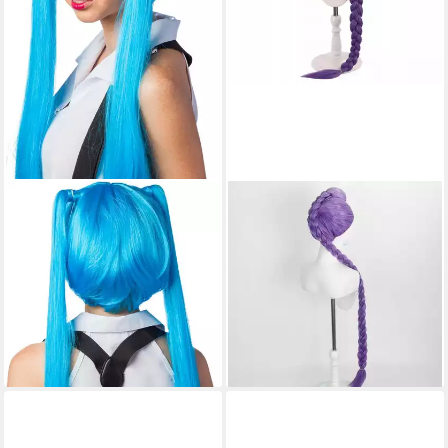
ORLOB
FESTIVALARTIKEL
Kostüm-Perücke Manga
Kostüm-Perücke RUMI
Perücke mit langen Zöpfen
Hunters Cosplay Perücke
Blau Karneval Cosplay Party
Anime Halloween Karneval
34,90 €
Anime, Manga Perücke
lieferbar - in 3-4 Werktagen bei dir
8,95 €
UVP
19,99 €
-55%
lieferbar - in 4-5 Werktagen bei dir