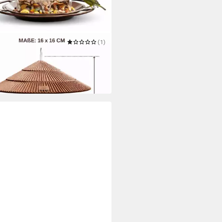
VEST
(1)
rstation Vogelfutterspender
Aufhängen mit Dach 16 x 16 cm
5 €
 Werktagen bei dir