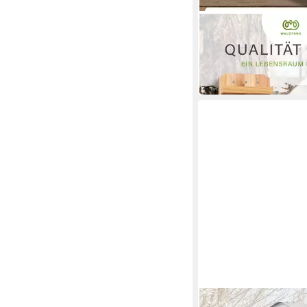
WALDFUNK
Futterstation Eichhö
Wetterfestes Futterh
19,99 €
in 4-5 Werktagen bei dir