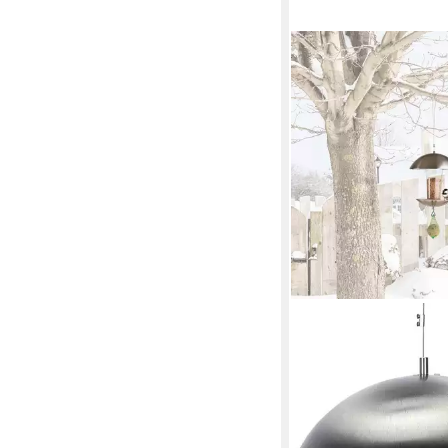
MELITEC
Futterstation VH05
17,99 €
in 3-4 Werktagen bei dir