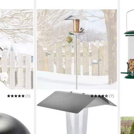
(1)
MELITEC
(7)
Futterstation VH06
17,99 €
in 3-4 Werktagen bei dir