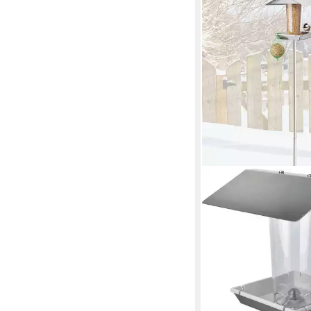
MELITEC
Futterstation VH06
17,99 €
in 3-4 Werktagen bei dir