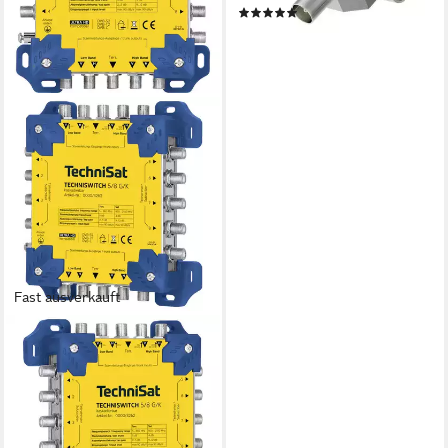
(2)
16,69 €
lieferbar - in 4-5 Werktagen bei dir
Fast ausverkauft
TECHNISAT
SAT-Multischalter TechniSat
TECHNISWITCH 5/8 G/K
SAT Multischalter Eingänge
(Multischalt