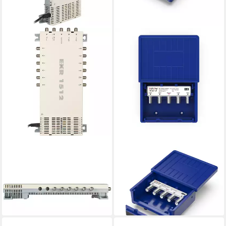
KATHREIN
DUR-LINE
SAT-Multischalter Kathrein
SAT-Multischalter DUR-line
EXR 1512 Multischalter
DS 4-1 W - DiSEqC-Schalter
ab 181,99 €
mit Wetterschutz
lieferbar - in 2-3 Werktagen bei dir
ab 9,19 €
lieferbar - in 2-3 Werktagen bei dir