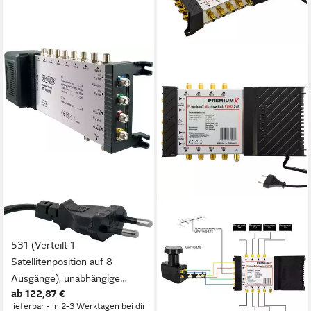
SCHWAIGER
PREMIUMX
SAT-Multischalter SEW4058
SAT-Multischalter
531 (Verteilt 1
Multischalter PXMS 5/8 mit
Satellitenposition auf 8
Netzteil Quattro LNB 0,1 dB
(1)
Ausgänge), unabhängige
52,90 €
ab 122,87 €
Programmvielfalt für alle
lieferbar - in 2-3 Werktagen bei dir
lieferbar - in 2-3 Werktagen bei dir