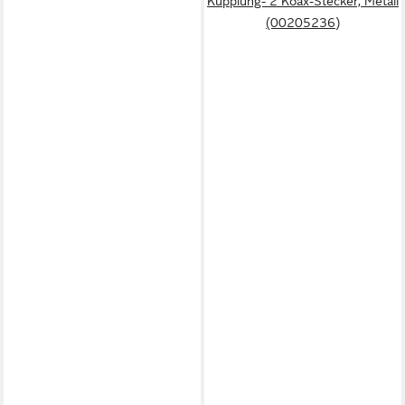
Kupplung- 2 Koax-Stecker, Metall
(00205236)