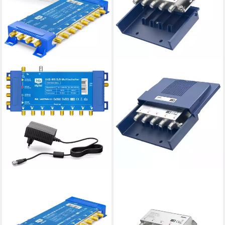
HB-DIGITAL
HAMA
SAT-Multischalter SAT
Hama SAT-DiSEqC-Schalter
Multischalter UHD-MS 5/8 bis
4-1 blau für
zu 8 Teilnehmer, Der
Satellitenempfang. Camping