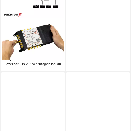
PREMIUMX
SAT-Multischalter PXMS 5/8
Multischalter mit Netzteil
Multiswitch 1 SAT für 8
Teilnehmer
49,90 €
lieferbar - in 2-3 Werktagen bei dir