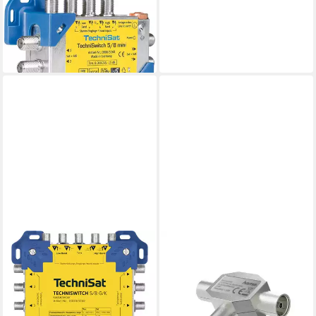
SAT-Multischalter
TechniSwitch 5/8 mini
73,99 €
lieferbar - in 2-3 Werktagen bei dir
HAMA
Antennen Verteiler, Koax
Stecker - 2 Koax Kupplungen,
Metall SAT-Kabel, Ausgang: F-
Kupplung 2x Eingang: Koaxial