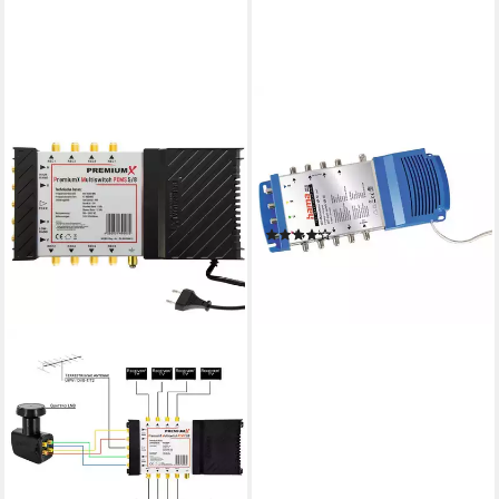
HAMA
SAT-Multischalter SAT
Multischalter mit Netzteil für
8 Teilnehmer Geräte, SAT
Anlage
(3)
ab 118,73 €
lieferbar - in 3-4 Werktagen bei dir