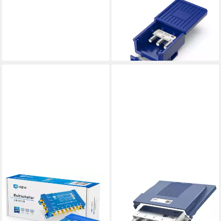
SAT-Multischalter DUR-line
DS 2-1 W - DiSEqC-Schalter
7,98 €
UVP
8,90 €
-10%
lieferbar - in 2-3 Werktagen bei dir