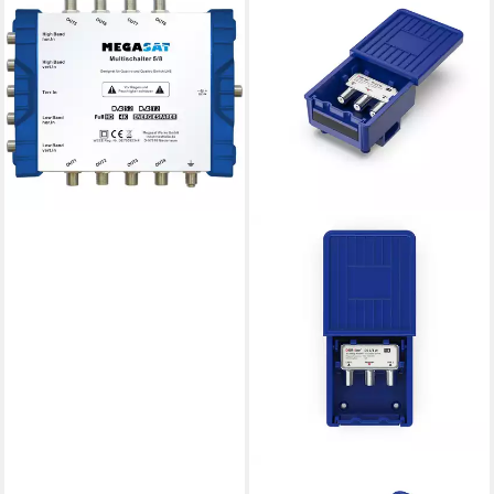
Megasat Multischalter 5/8 für
Satellitenempfang. Camping
Sat-Anlage (4 SAT-Eingänge),
Aktive Umschaltmatrix
ab 48,95 €
lieferbar - in 2-3 Werktagen bei dir
DUR-LINE