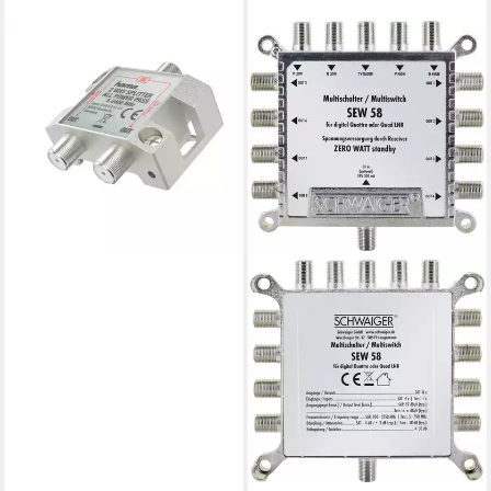
HAMA
SAT-Verteiler SAT-Verteiler,
2-fach, voll geschirmt
ab 15,55 €
lieferbar - in 4-5 Werktagen bei dir