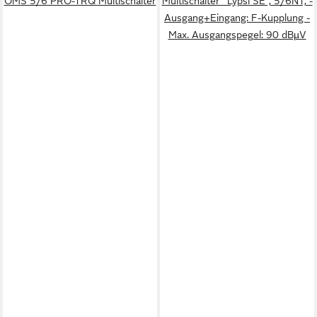
OMS 5/6 PRO-TRQ Multischalter
Multischalter "Lypsi SE", 5/6NT, -
Ausgang+Eingang: F-Kupplung -
Max. Ausgangspegel: 90 dBµV