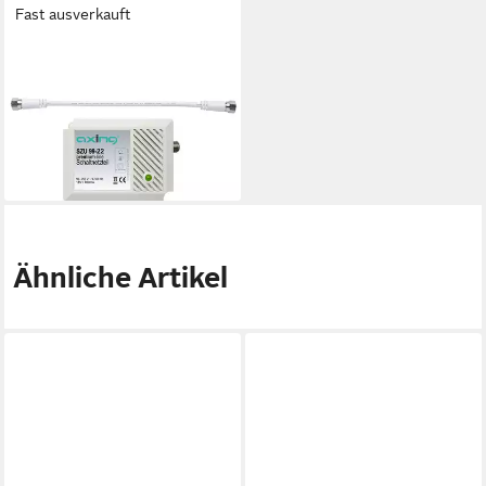
Fast ausverkauft
AXING
SAT-Multischalter Axing
SZU09909N Multischalter
Netzteil
39,05 €
lieferbar - in 2-3 Werktagen bei dir
Ähnliche Artikel