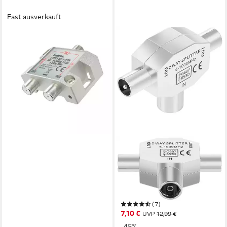
Fast ausverkauft
HAMA
SAT-Verteiler SAT Verteiler, 2
fach, voll geschirmt
13,91 €
lieferbar - in 3-4 Werktagen bei dir
POPPSTAR
SAT-Verteiler, TV
Antennenverteiler T-Stück, 2-
Fach Antennen-Kupplung für
Satkabel
(7)
7,10 €
UVP
12,99 €
-45%