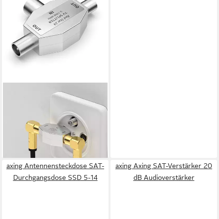
REDSTAR24
SAT-Verteiler Antennen-
Verteiler 2 Fach - TV-Splitter
2-Wege T-Adapter
6,90 €
lieferbar - in 2-3 Werktagen bei dir
axing Antennensteckdose SAT-
axing Axing SAT-Verstärker 20
Durchgangsdose SSD 5-14
dB Audioverstärker