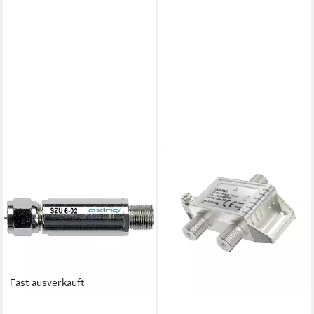
HAMA
SAT-Verteiler AB-/ SAT
Prioritätsschaltung, aktiver
Vorrangschalter
ab 21,95 €
lieferbar - in 2-3 Werktagen bei dir
Fast ausverkauft
AXING