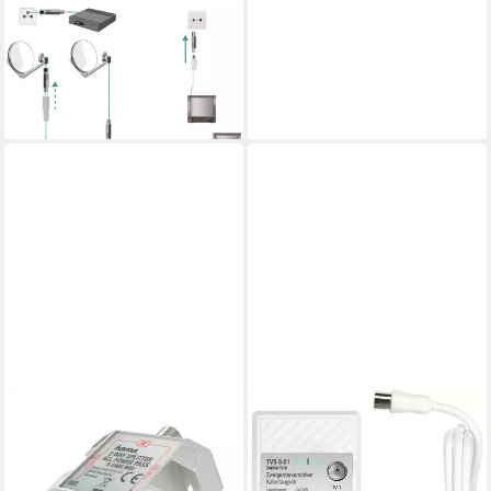
SAT-Verteiler Axing SZU 6-
02 Überspannungsschutz 1-
fach
9,73 €
lieferbar - in 2-3 Werktagen bei dir
HAMA
SAT-Verteiler SAT-Verteiler,
2-fach, voll geschirmt
ab 15,55 €