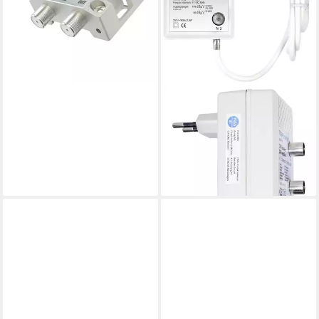
lieferbar - in 4-5 Werktagen bei dir
AXING
Axing TVS00801 Antennen-
Verteiler 2-fach
Audioverstärker
24,23 €
lieferbar - in 2-3 Werktagen bei dir