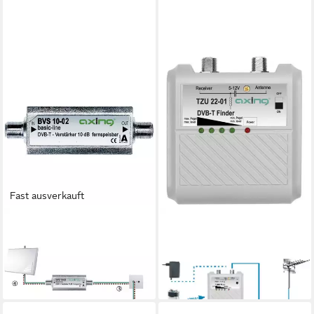
Fast ausverkauft
AXING
AXING
SAT-Verteiler DVB-T
SAT-Verteiler DVB-T Finder
Verstärker BVS 10-02
TZU 22-01
16,89 €
ab 29,70 €
lieferbar - in 2-3 Werktagen bei dir
lieferbar - in 2-3 Werktagen bei dir