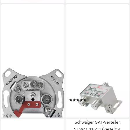
AXING
HAMA
Antennensteckdose SAT-
SAT-Verteiler Breitband
Durchgangsdose SSD 5-10
Kabelverteiler,
20,89 €
Antennenverteiler zweifach
lieferbar - in 2-3 Werktagen bei dir
(2)
9,84 €
lieferbar - in 3-4 Werktagen bei dir
Schwaiger SAT-Verteiler
SEW4041 211 (verteilt 4