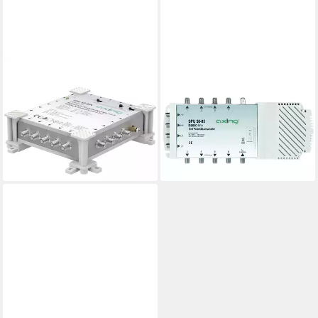
AXING
AXING
SAT-Multischalter Axing
SAT-Multischalter Axing SPU
SPU05809N SAT
58-05 SAT Multischalter
Multischalter Eingänge
Eingänge (Multischalter): 5 (4
(Multischalter): 5 (4 SAT/1
SAT/1
94,14 €
107,43 €
lieferbar - in 2-3 Werktagen bei dir
lieferbar - in 2-3 Werktagen bei dir