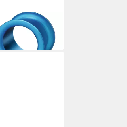
ENS
mverteiler Siemens 5SH5020
ED Passeinsatz D02 20A
 €
 Werktagen bei dir