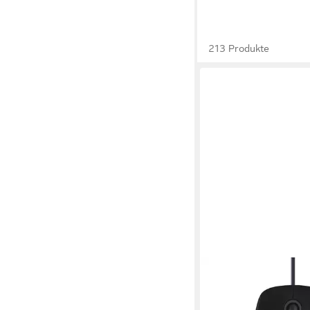
213 Produkte
LOGITECH
B100 Maus
ab 10,95 €