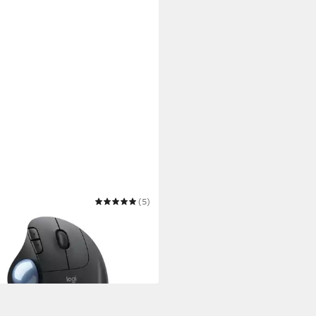
TECH
(5)
 M575 for Business Maus
6,91 €
 Werktagen bei dir