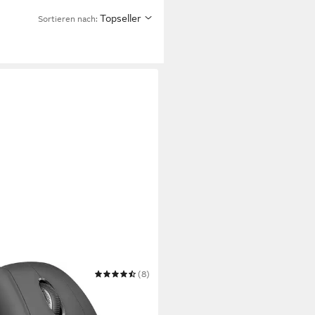
Topseller
Sortieren nach:
TECH
(8)
Right Vertical ergonomische
s