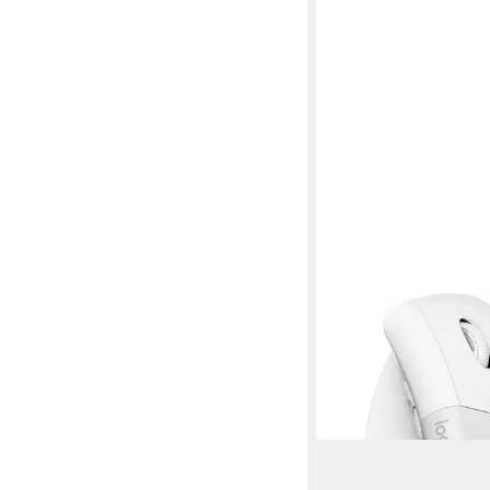
LOGITECH
Logitech Lift für Mac,
(Bluetooth, Maus
ab 69,99 €
in 3-4 Werktagen bei dir