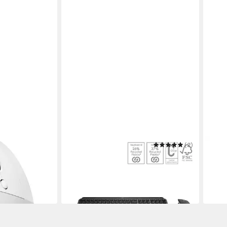
LOGITECH
(2)
LOGI
 Maus,
MX Keys S Combo - GRAPHITE - DEU
ERGO
ab 5
Tastatur
in 3-4
ab 186,59 €
17,04 €
mtl. in 12 Raten
in 6-7 Werktagen bei dir