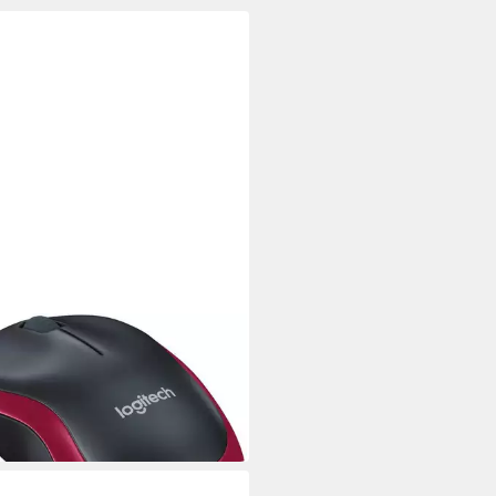
TECH
tech M185 ergonomische Maus
3 €
 Werktagen bei dir