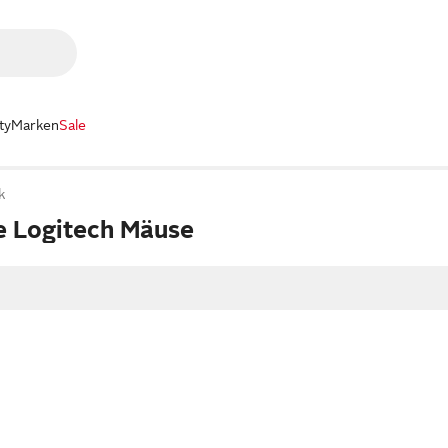
ty
Marken
Sale
k
 Logitech Mäuse