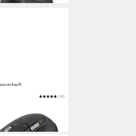
ausverkauft
TECH
(10)
aster 3S Maus
18,99 €
 €
mtl. in 12 Raten
 Werktagen bei dir
ß