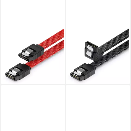
DELEYCON
DELEYCON
deleyCON 60cm SATA 3
deleyCON 60cm SATA 3
Kabel Nylon 6Gbit/s HDD SSD
Kabel Nylon 6Gbit/s HDD SSD
2 S-ATA L-Stecker
1 L-Stecker 90° Computer-
Computer-Kabel
Kabel
3,79 €
3,89 €
(6,32 €/ 1 m)
(6,48 €/ 1 m)
lieferbar - in 3-4 Werktagen bei dir
lieferbar - in 3-4 Werktagen bei dir