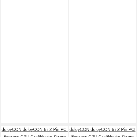
deleyCON deleyCON 6+2 Pin PCI
deleyCON deleyCON 6+2 Pin PCI
Express GPU Grafikkarte Strom
Express GPU Grafikkarte Strom