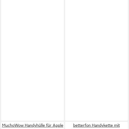
MuchoWow Handyhülle für Apple
betterfon Handykette mit