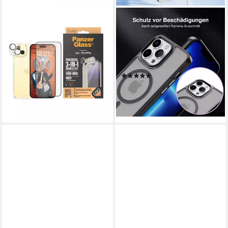
PANZERGLASS
TEC-EXPERT
Displayschutzglas 3-in-1-Pack
Handyhülle Magnet Hülle für
Screen, Camera Protector
Apple iPhone 15 Pro Max 6.7
und Cover für iPhone 15 Plus
Zoll, 6.7, kompatibel zu
69,85 €
Magsafe magnetisches Laden
lieferbar - in 3-4 Werktagen bei dir
(4)
ab 11,90 €
lieferbar - in 6-7 Werktagen bei dir
+1