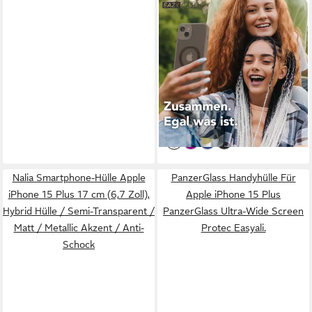
EAZY CASE
Handyhülle Outdoor iPhone
15 Plus Case MagSafe
Rotation Ring 6,7 Zoll, Slim
Cover Handyhülle stoßfest
28,59 €
Silikon Case Outdoorcase
43,99 €
kratzfest Grau
-35%
lieferbar - in 2-3 Werktagen bei dir
Nalia Smartphone-Hülle Apple
PanzerGlass Handyhülle Für
iPhone 15 Plus 17 cm (6,7 Zoll),
Apple iPhone 15 Plus
Hybrid Hülle / Semi-Transparent /
PanzerGlass Ultra-Wide Screen
Matt / Metallic Akzent / Anti-
Protec Easyali.
Schock