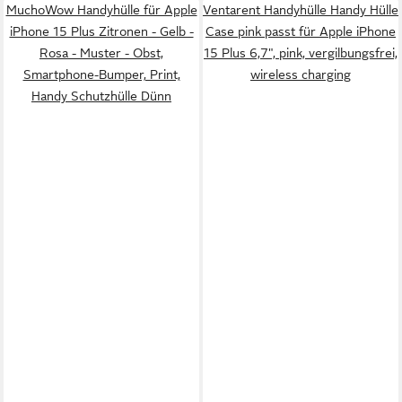
MuchoWow Handyhülle für Apple
Ventarent Handyhülle Handy Hülle
iPhone 15 Plus Zitronen - Gelb -
Case pink passt für Apple iPhone
Rosa - Muster - Obst,
15 Plus 6,7", pink, vergilbungsfrei,
Smartphone-Bumper, Print,
wireless charging
Handy Schutzhülle Dünn