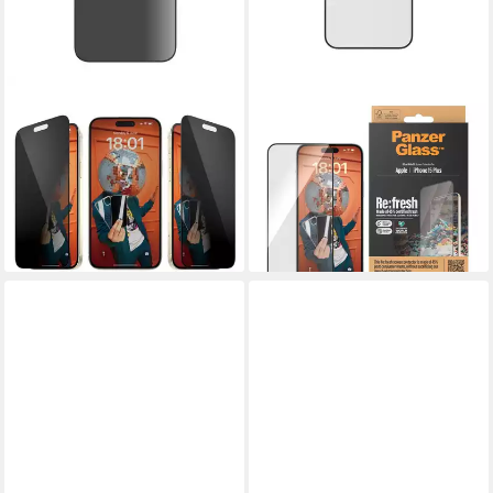
PANZERGLASS
PANZERGLASS
Schutzfolie Privacy
Displayschutzglas Screen
Displayschutz mit EasyAligner,
Protector Glass für iPhone 15
(Handy-Schutzfolie, 1-St),
Plus, Ultra Wide Fit
41,85 €
Displayblickschutz
lieferbar - in 3-4 Werktagen bei dir
38,85 €
lieferbar - in 3-4 Werktagen bei dir