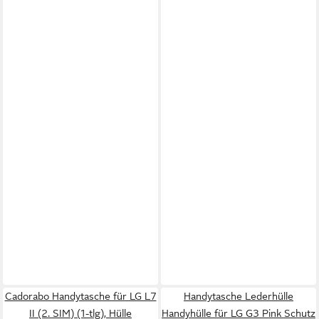
Cadorabo Handytasche für LG L7
Handytasche Lederhülle
II (2. SIM) (1-tlg), Hülle
Handyhülle für LG G3 Pink Schutz