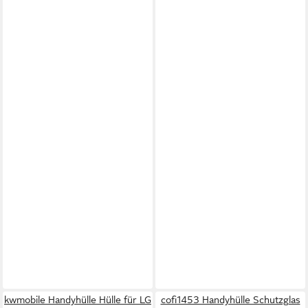
kwmobile Handyhülle Hülle für LG
cofi1453 Handyhülle Schutzglas