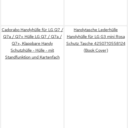
Cadorabo Handyhülle für LG Q7 /
Handytasche Lederhülle
Q7a / Q7+ Hülle LG Q7 / Q7a /
Handyhülle für LG G3 mini Rosa
Q7+, Klappbare Handy
Schutz Tasche 4250710558124
Schutzhülle - Hülle - mit
(Book Cover)
Standfunktion und Kartenfach