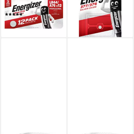
LR44 (1.5 V, 12 St), A76 /
Knopfzelle 1er Blister Batterie
LR44 / V13GA
Knopfzelle, (1,55 V V),
(3)
Zuverlässige Leistung
ab 6,52 €
ab 4,64 €
(0,54 €/ 1 Stk)
lieferbar - in 2-3 Werktagen bei dir
lieferbar - in 2-3 Werktagen bei dir