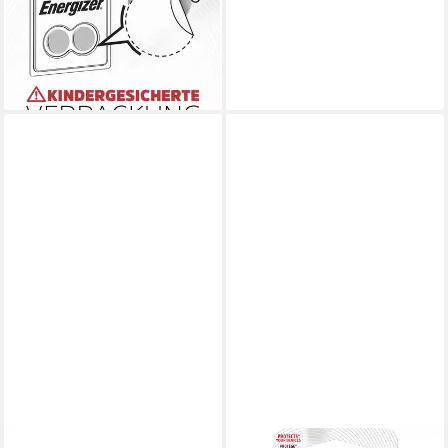
3 V 6 St. 240 mAh Lithium
CR2032 Knopfzelle
ab 6,08 €
(1,01 €/ 1 Stk)
lieferbar - in 2-3 Werktagen bei dir