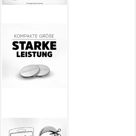
ENERGIZER
Energizer Knopfzelle CR2032