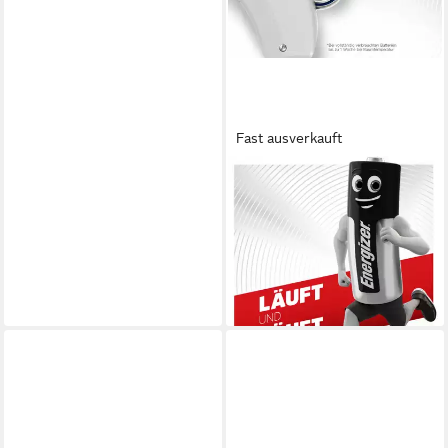
Fast ausverkauft
ENERGIZER
Energizer Knopfzelle ZA10
1.4 V 8 St. 91 mAh Zink-Luft
Hearing Aid PR7 Knopfzelle
6,04 €
(0,76 €/ 1 Stk)
lieferbar - in 2-3 Werktagen bei dir