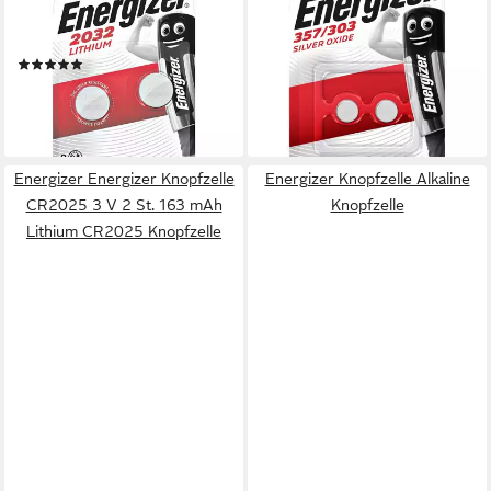
CR2032 (3 V, 2 St), CR2032,
2er blister Batterie
3 V, lange Lebensdauer
Knopfzelle, (1.55V V),
(1)
Silberoxid-Technologie
ab 4,79 €
4,81 €
(2,40 €/ 1 Stk)
(2,41 €/ 1 Stk)
lieferbar - in 2-3 Werktagen bei dir
lieferbar - in 2-3 Werktagen bei dir
Energizer Energizer Knopfzelle
Energizer Knopfzelle Alkaline
CR2025 3 V 2 St. 163 mAh
Knopfzelle
Lithium CR2025 Knopfzelle