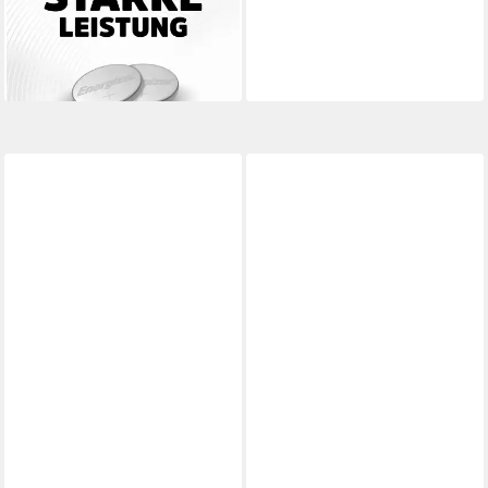
CR2430 Knopfzelle
ab 4,24 €
(2,12 €/ 1 Stk)
lieferbar - in 2-3 Werktagen bei dir