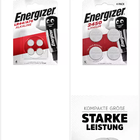
ENERGIZER
Energizer A76 Knopfzelle 4er
Blister - Knopfzelle
Knopfzelle, (1,5 V V), Alkaline
Mangan Technologie
ab 5,06 €
(1,27 €/ 1 Stk)
lieferbar - in 2-3 Werktagen bei dir