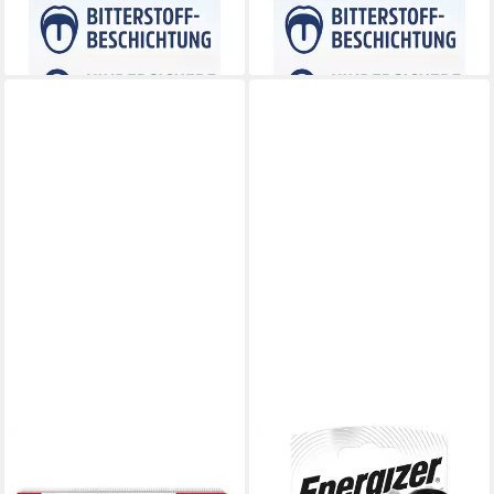
ab 4,56 €
5,01 €
(2,28 €/ 1 Stk)
(2,51 €/ 1 Stk)
lieferbar - in 2-3 Werktagen bei dir
lieferbar - in 2-3 Werktagen bei dir
ENERGIZER
ENERGIZER
Spezial Alkali Knopfzelle,
Energizer 377/376