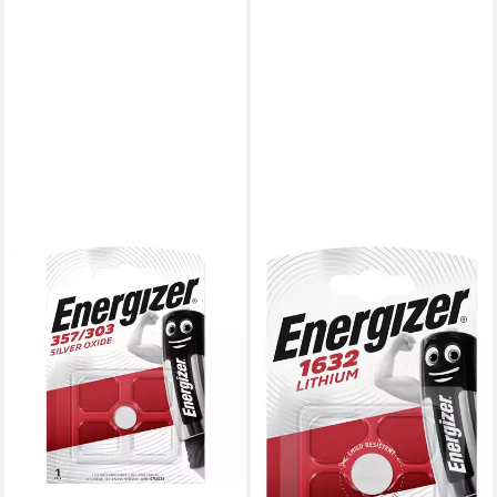
ENERGIZER
Energizer Knopfzelle 357
1.55 V 1 St. 150 mAh
Silberoxid SR44 Knopfzelle
ab 4,95 €
lieferbar - in 2-3 Werktagen bei dir