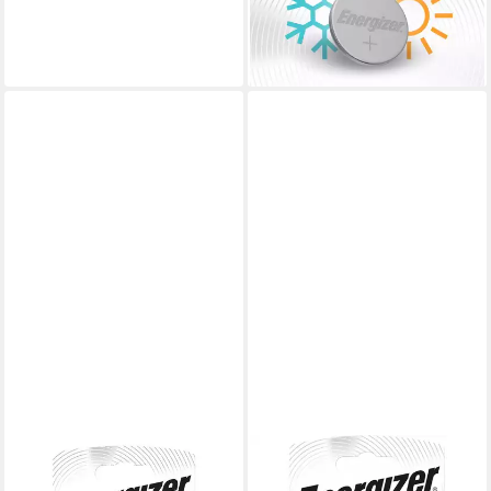
Typ 1632 1er Pack Batterie
ab 4,80 €
lieferbar - in 2-3 Werktagen bei dir
ENERGIZER
ENERGIZER
Spezial Lithium Knopfzelle,
energizer 357/303 knopfzelle