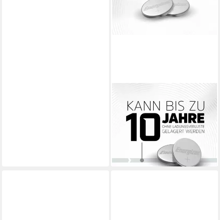
ENERGIZER
Energizer Knopfzelle CR2450
3 V 4 St. 620 mAh Lithium
Knopfzelle
ab 5,62 €
(1,41 €/ 1 Stk)
lieferbar - in 2-3 Werktagen bei dir