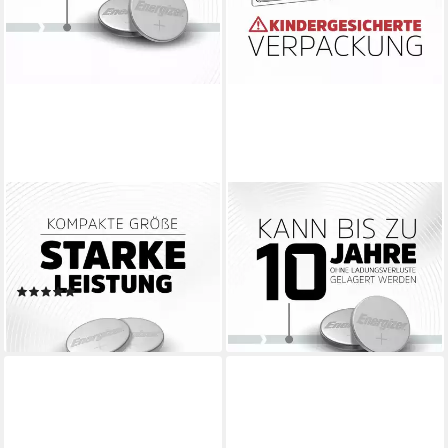
ENERGIZER
ENERGIZER
Energizer Knopfzelle CR
Energizer Knopfzelle CR2032
2025 Ultimate Lithium, 3
3 V 4 St. 240 mAh Lithium
Knopfzelle
CR2032 Knopfzelle
(1)
ab 5,83 €
9,64 €
(1,46 €/ 1 Stk)
lieferbar - in 3-4 Werktagen bei dir
lieferbar - in 2-3 Werktagen bei dir