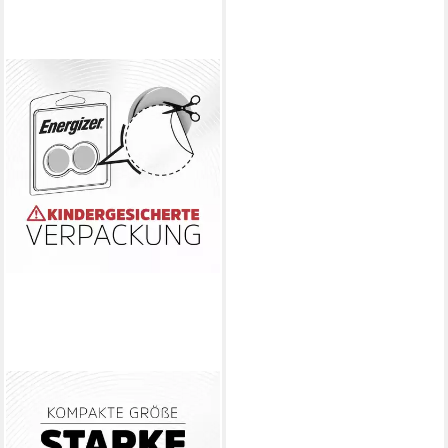
ENERGIZER
Energizer Knopfzelle CR2430
3 V 2 St. 290 mAh Lithium