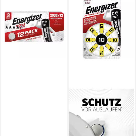
ENERGIZER
Spezial Lithium Knopfzelle,
CR2032 (3 V, 12 St),
CR2032
(3)
ab 9,23 €
(0,77 €/ 1 Stk)
lieferbar - in 2-3 Werktagen bei dir