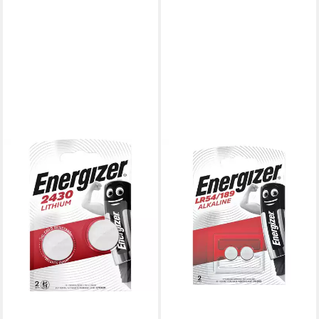
ENERGIZER
Spezial Alkali Knopfzelle, (1.5
V, 2 St), 189 / LR54, 1,5 V,
Alkali, lange Lebensdauer
11,62 €
lieferbar - in 2-3 Werktagen bei dir