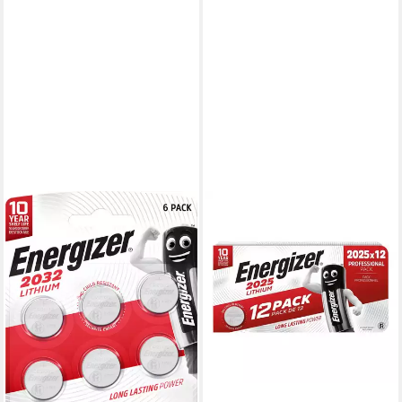
ENERGIZER
Spezial Lithium Knopfzelle,
CR2025 (3 V, 12 St), CR
2025
ab 10,81 €
(0,90 €/ 1 Stk)
lieferbar - in 2-3 Werktagen bei dir