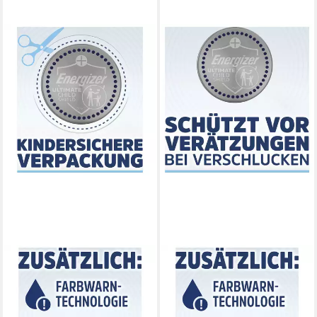
ENERGIZER
ENERGIZER
Energizer Knopfzelle CR2016
Energizer Knopfzelle CR2025
3 V 2 St. 90 mAh Lithium
3 V 2 St. 170 mAh Lithium
Ultimate Child Sh Knopfzelle
Ultimate Child S Knopfzelle