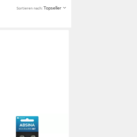
Topseller
Sortieren nach:
NA
 LR1130 Knopfzelle 10er Pack -
 Alkaline Knopfzellen Knopfzelle,