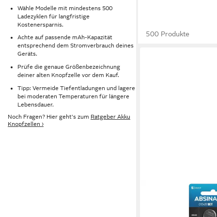
Wähle Modelle mit mindestens 500
Ladezyklen für langfristige
Kostenersparnis.
500 Produkte
Achte auf passende mAh-Kapazität
entsprechend dem Stromverbrauch deines
Geräts.
Prüfe die genaue Größenbezeichnung
deiner alten Knopfzelle vor dem Kauf.
Tipp: Vermeide Tiefentladungen und lagere
bei moderaten Temperaturen für längere
Lebensdauer.
Noch Fragen? Hier geht's zum
Ratgeber Akku
Knopfzellen ›
ABSINA
CR2430 Knopfzelle 5e
2430 3V Knopfzellen,