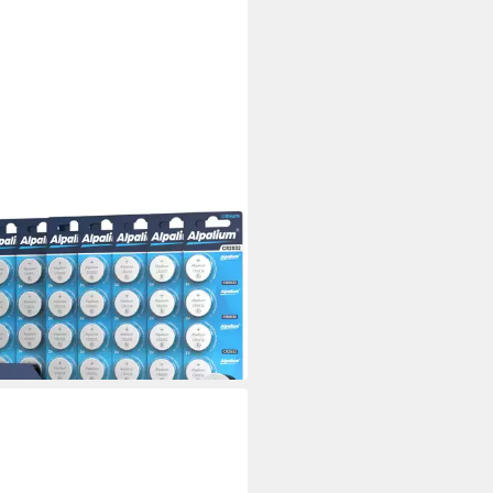
LIUM
32 Knopfzellen Batterien 40
k Sparset Knopfzelle, (3V V),
ium, lange Lagerfähigkeit,
ltfreundlich verpackt, Sparset
9 €
 €/ 1 Stk)
rbar - in 4-5 Werktagen bei dir