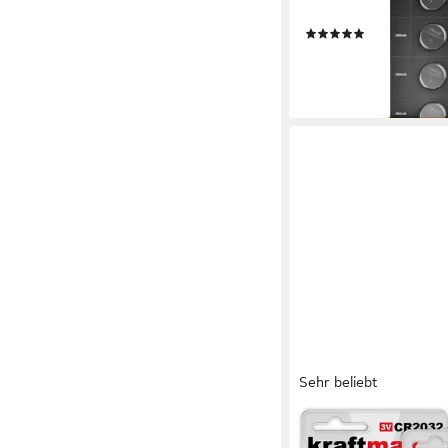
Knopfzelle, (1 St)
(4)
ab 9,99 €
lieferbar - in 2-3 Werktag
Sehr beliebt
KRAFTMAX
10er Pack CR2032 Li