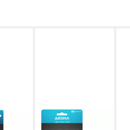
ABSINA
ABSI
r Pack - CR
AG10 LR1130 Knopfzelle 50er Pack
AG10
 Knopfbatterie
- 1,5V Alkaline Knopfzellen
1,5V