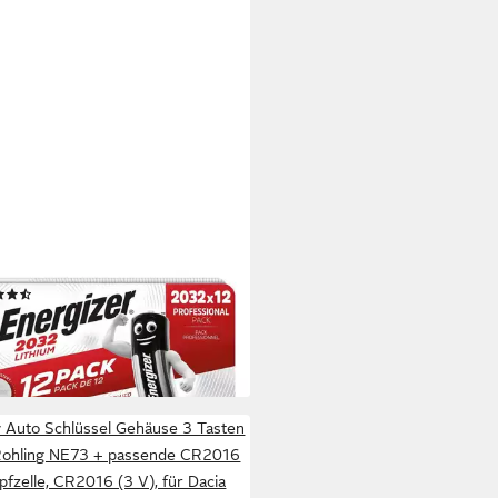
GIZER
ial Lithium Knopfzelle, CR2032
, 12 St), CR2032
(3)
9 €
rbar - in 2-3 Werktagen bei dir
 Auto Schlüssel Gehäuse 3 Tasten
Rohling NE73 + passende CR2016
pfzelle, CR2016 (3 V), für Dacia