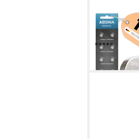
ABSINA
SR626SW Uhrenbatte
Silberoxid 10er Pack -
AG4 Knopfzelle, (1,55 
(7)
ab 8,99 €
(0,90 €/ 1 Stk)
lieferbar - in 2-3 Werktag