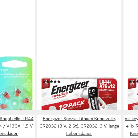
ENERGIZER
ENER
312 Braun 1,4V
Spezial Alkali Knopfzelle, LR44 (1.5
Spez
/12/24 St.
V, 12 St), A76 / LR44 / V13GA
(3 V
(3)
pfzellen, 180
ab 9,59 €
23,7
hnung, Ø7,9 ×
lieferbar - in 2-3 Werktagen bei dir
liefe
en bei dir
 Knopfzelle, LR44
Energizer Spezial Lithium Knopfzelle,
mt-key
4 / V13GA, 1,5 V,
CR2032 (3 V, 2 St), CR2032, 3 V, lange
+ 1x 
bensdauer
Lebensdauer
Kno