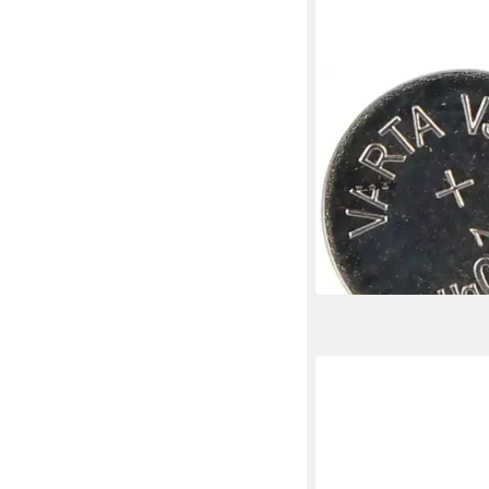
VARTA
395, V395, SR57, S
SR926SW Knopfzelle 
Knopfzelle, (1,6 V)
(5)
ab 6,85 €
lieferbar - in 2-3 Werktag