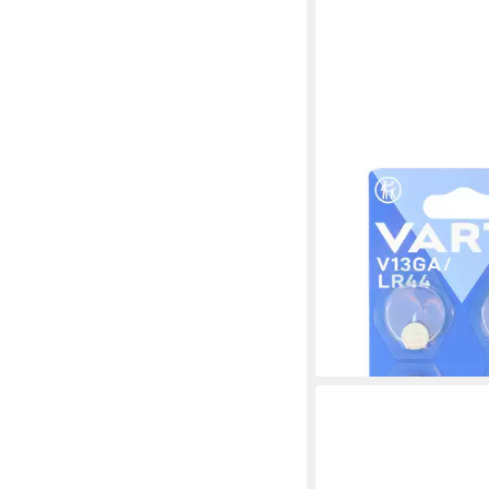
VARTA
Varta Batterie Alkaline
LR44, V13GA, 1.5V Ele
Knopfzelle, (1,5 V)
ab 7,85 €
lieferbar - in 2-3 Werktag