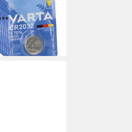
2032 ECR 2032 L14 EA
fzelle, (3 V)
(2)
 €
rbar - in 3-4 Werktagen bei dir