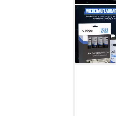
PULSBOX
RCR123A Akku Li-Ion 
950mAh USB-C wiede
Akku, - passend für 
Geräte
27,90 €
lieferbar - in 2-3 Werktag