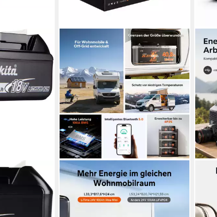
LITIME
GOL
, 5 Ah
24V 100Ah Mini LiFePO4 Batterie
Powe
mit Bluetooth Solarakkus (24 V),
Stro
 €
wartungsfrei, IP65, geeignet für
Akku
Wohnmobil Boot Inselanlage
Spit