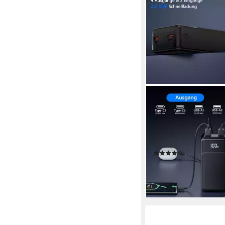
PDGRID
50000mAh 22.5W Sch
Große Kapazität Trag
Powerbank 23A 5000
Anschlüsse, für iPhon
(11)
iPad
30,99 €
UVP
36,99 €
-16%
lieferbar - in 3-4 Werktag