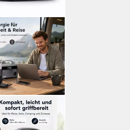
DSTERN-TECH
rstation Tragbarer
mspeicher 192 Wh LiFePO4-
 60000 mAh (12 V), 600 W
zenleistung, USB-C 45 W, LED-