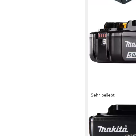
Sehr beliebt
MAKITA
»BL1850« Akku, 18 V
(54)
ab 79,99 €
UVP
108,00
-26%