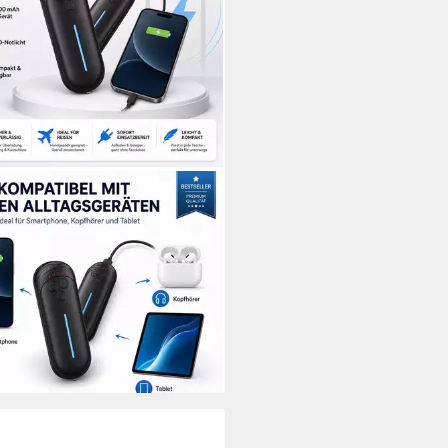
STAR
rbank 2er Mini Powerbank
mAh mit LED-Notlicht, tragbar
erbank Powerbank AA 3000
(12 V, 2 St), 12 Stunden
2 €
UVP
59,99 €
rbar - in 3-4 Werktagen bei dir