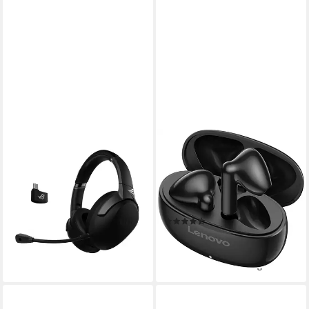
ASUS
LENOVO
ROG Strix Go 2.4 Gaming-
E310 True Wireless Earbuds
Headset (kabellos, 2,4 GHz,
wireless In-Ear-Kopfhörer
AI-Noise-Cancellation, für PC
(Echo Noise Cancellation,
oder Konsole, Schwarz)
True Wireless, Bluetooth)
(4)
ab 182,49 €
21,54 €
UVP
24,99 €
leider ausverkauft
-14%
lieferbar - in 3-4 Werktagen bei dir