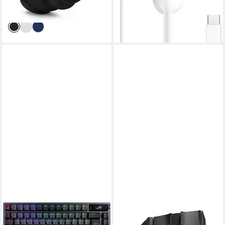
-47%
-21%
Transparenzmodus, Alexa,
lieferbar - in 3-4 Werktagen bei dir
lieferbar - am nächsten Werktag
Google Assistant, Kabelloser
bei dir
Over-Ear-Kopfhörer mit True
Adaptive Noise Cancelling)
ASUS
ASUS
ROG Azoth DE Gaming-
ROG Spatha X Gaming-Maus