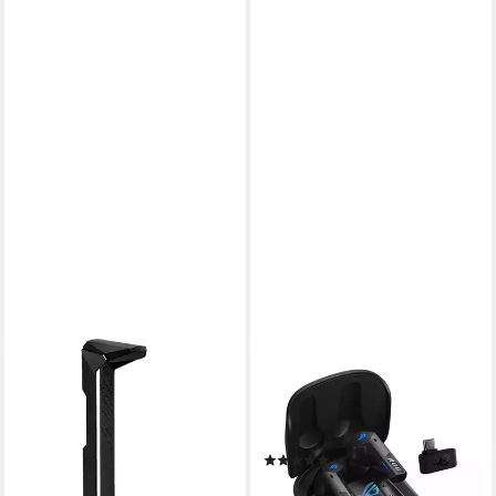
ASUS
ASUS
ASUS ROG Throne II Core
ROG Cetra True Wireless
Gaming-Headset-Ständer,
Speednova BLK Gaming-
Audio-Adapter
Headset
(1)
ab 95,06 €
ab 283,00 €
lieferbar - in 4-5 Werktagen bei dir