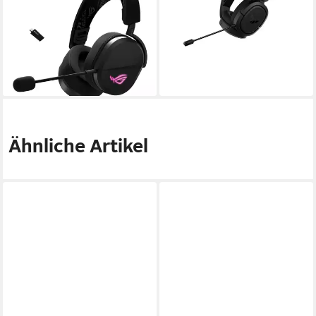
(Ergonomisches, leichtes
Headset Gaming-Headset
ab 81,90 €
Design)
lieferbar - in 5-6 Werktagen bei dir
ab 172,63 €
lieferbar - in 2-3 Werktagen bei dir
Ähnliche Artikel