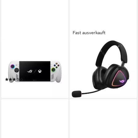
Fast ausverkauft
ASUS
ASUS
ROG Xbox Ally RC73YA
ROG Delta II Gaming-Headset
ab 219,90 €
Ryzen Konsole, Kompatibel
lieferbar - in 2-3 Werktagen bei dir
mit Xbox Series X/S, Ryzen
Z2, langlebiges Design
(12)
ab 687,61 €
lieferbar - in 2-3 Werktagen bei dir