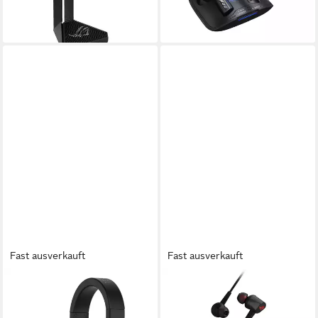
lieferbar - in 4-5 Werktagen bei dir
Fast ausverkauft
Fast ausverkauft
ASUS
ASUS
TUF Gaming H3 Gun Metal
ROG Cetra II Core Gaming-
Gaming-Headset
Headset