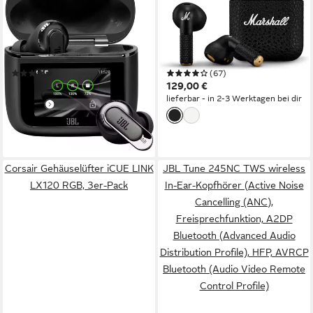
TOUR PRO 3 TWS wireless
Minor IV True Wireless
In-Ear-Kopfhörer (Active
wireless In-Ear-Kopfhörer
Noise Cancelling (ANC),
(Multi-Point-Verbindung, True
Freisprechfunktion,
Wireless, integrierte
(72)
(67)
Stummschaltung, A2DP
Steuerung für Anrufe und
239,90 €
129,00 €
UVP
299,99 €
Bluetooth)
Musik, Bluetooth)
lieferbar - in 2-3 Werktagen bei dir
-20%
lieferbar - in 3-4 Werktagen bei dir
Corsair Gehäuselüfter iCUE LINK
JBL Tune 245NC TWS wireless
LX120 RGB, 3er-Pack
In-Ear-Kopfhörer (Active Noise
Cancelling (ANC),
Freisprechfunktion, A2DP
Bluetooth (Advanced Audio
Distribution Profile), HFP, AVRCP
Bluetooth (Audio Video Remote
Control Profile)