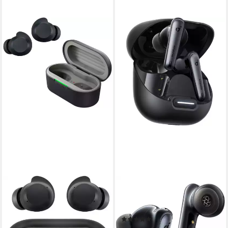
SOUNDCORE
Liberty 4 NC - Headset -
velvet black In-Ear-Kopfhörer
(2)