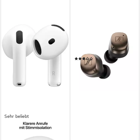
SENNHEISER
Momentum True Wireless 4
wireless Kopfhörer (Adaptive
Noise Cancellation, Bluetooth)
(9)
184,00 €
UVP
299,90 €
-39%
lieferbar - in 2-3 Werktagen bei dir
Sehr beliebt
APPLE
AirPods 4 wireless In-Ear-