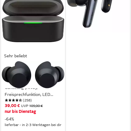
94,90 €
lieferbar - in 6-8 Werktagen bei dir
Sehr beliebt
LG
xboom Buds Lite wireless In-
Ear-Kopfhörer (Active Noise
Cancelling (ANC),
Freisprechfunktion, LED
(258)
Ladestandsanzeige, Multi-
39,00 €
UVP
109,00 €
Point-Verbindung,
nur bis Dienstag
Rauschunterdrückung,
-64%
Sprachsteuerung, kompatibel
lieferbar - in 2-3 Werktagen bei dir
mit Siri, Google Assistant, Siri,