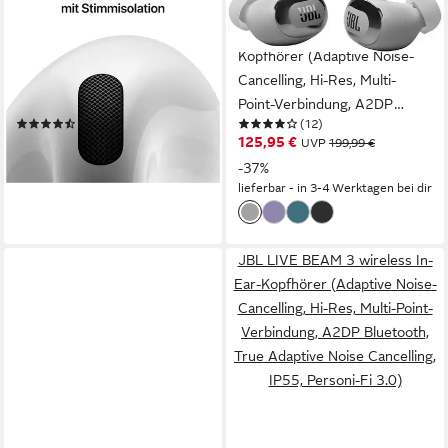
APPLE
JBL
AirPods 4 ANC wireless In-
LIVE BUDS 3 wireless In-Ear-
Ear-Kopfhörer
Kopfhörer (Adaptive Noise-
(Transparenzmodus,
Cancelling, Hi-Res, Multi-
integrierte Steuerung für
Point-Verbindung, A2DP
(563)
(12)
Anrufe und Musik, kompatibel
Bluetooth, True Adaptive
197,08 €
125,95 €
UVP
199,99 €
mit Siri, Siri, Bluetooth)
Noise Cancelling, IP55,
lieferbar - in 1-2 Werktagen bei dir
-37%
Personi-Fi 3.0)
lieferbar - in 3-4 Werktagen bei dir
JBL LIVE BEAM 3 wireless In-
Ear-Kopfhörer (Adaptive Noise-
Cancelling, Hi-Res, Multi-Point-
Verbindung, A2DP Bluetooth,
True Adaptive Noise Cancelling,
IP55, Personi-Fi 3.0)