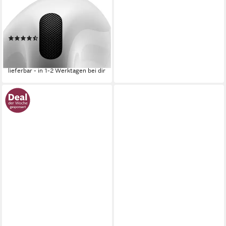
Kopfhörer (integrierte
Steuerung für Anrufe und
Musik, kompatibel mit Siri, Siri,
(857)
Bluetooth)
135,28 €
UVP
149,00 €
-9%
lieferbar - in 1-2 Werktagen bei dir