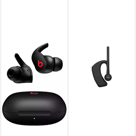
JABRA
Headset
146,88 €
lieferbar - in 4-5 Werktagen bei dir