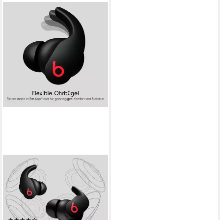
BEATS BY DR. DRE
Beats Fit Pro True wireless
In-Ear-Kopfhörer (Active
Noise Cancelling (ANC), True
Wireless, kompatibel mit Siri,