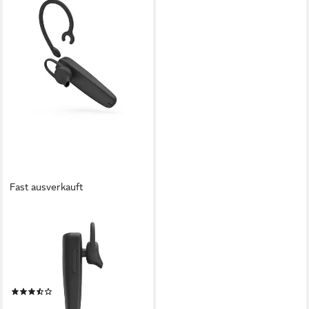
Fast ausverkauft
HAMA
Mono-Bluetooth®-Headset,
kabellos, Multipoint Bluetooth-
Kopfhörer (Sprachsteuerung,
Google Assistant, Siri,
(6)
ultraleicht)
ab 26,49 €