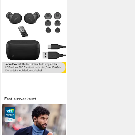
Fast ausverkauft
JABRA
Evolve2 Buds wireless In-Ear-
Kopfhörer (Bluetooth, ANC,
USB-A, mit MS Teams