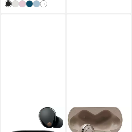
Video Remote Control
+1
Profile)