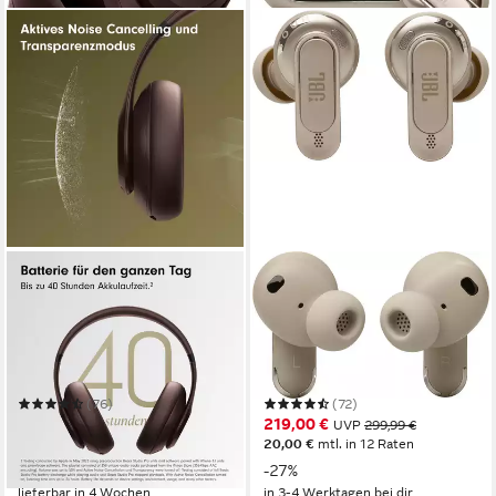
BEATS BY DR. DRE
JBL
Studio Pro Over-Ear-
TOUR PRO 3 TWS wireless
Kopfhörer
In-Ear-Kopfhörer
Bluetooth
Verbindung
Bluetooth, WLAN
Verbindung
40 Std.
max. Laufzeit
44 Std.
max. Laufzeit
ohrumschließend
Sitzart
0,08 kg
Gewicht
(76)
(72)
280,14 €
219,00 €
UVP
399,95 €
UVP
299,99 €
13,91 €
mtl. in 24 Raten
20,00 €
mtl. in 12 Raten
-30%
-27%
lieferbar in 4 Wochen
in 3-4 Werktagen bei dir