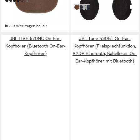
(4)
in 2-3 Werktagen bei dir
199,00 €
UVP
299,90 €
Dunkelbraun
Schwarz
Silber
Dunkelblau
18,17 €
mtl. in 12 Raten
-34%
in 2-3 Werktagen bei dir
JBL LIVE 670NC On-Ear-
JBL Tune 530BT On-Ear-
Kopfhörer (Bluetooth On-Ear-
Kopfhörer (Freisprechfunktion,
Kopfhörer)
A2DP Bluetooth, Kabelloser On-
Ear-Kopfhörer mit Bluetooth)