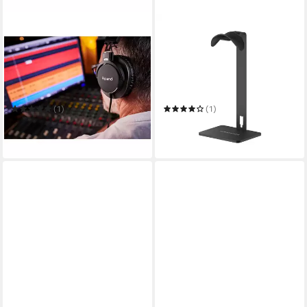
ROLAND AUDIO
SENNHEISER
Roland RH-300 Studio-
RS 275 TV-Kopfhörer Funk-
Kopfhörer HiFi-Kopfhörer
Kopfhörer
Kabelgebunden
Verbindung
Bluetooth
Verbindung
0,30 kg
Gewicht
50 Std.
max. Laufzeit
Kein Bluetooth
Bluetooth
Over Ear
Sitzart
(1)
(1)
ab 182,52 €
249,90 €
16,67 €
mtl. in 12 Raten
22,82 €
mtl. in 12 Raten
in 3-4 Werktagen bei dir
in 2-3 Werktagen bei dir