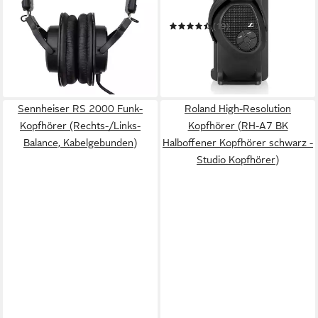
Kabelgebunden
Verbindung
0.2000 kg
Gewicht
Kabelgebunden
Bluetooth
117,90 €
(19)
10,77 €
mtl. in 12 Raten
219,00 €
UVP
259,90 €
in 2-3 Werktagen bei dir
20,00 €
mtl. in 12 Raten
-16%
in 2-3 Werktagen bei dir
Sennheiser RS 2000 Funk-
Roland High-Resolution
Kopfhörer (Rechts-/Links-
Kopfhörer (RH-A7 BK
Balance, Kabelgebunden)
Halboffener Kopfhörer schwarz -
Studio Kopfhörer)