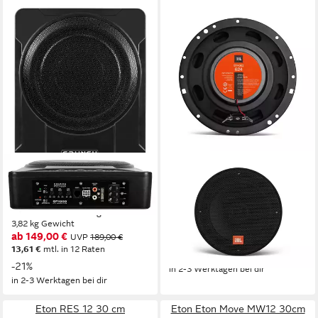
CRUNCH
JBL
GP1000 25cm Aktiv
JBL Stage2 624 Auto-
Subwoofer Aktivbass
Lautsprecher
Untersitz Auto-Subwoofer
100 W
Gesamtleistung
40 W
Gesamtleistung
3,82 kg
Gewicht
1,53 kg
Gewicht
ab 149,00 €
52,90 €
UVP
189,00 €
UVP
62,50 €
13,61 €
mtl. in 12 Raten
-15%
-21%
in 2-3 Werktagen bei dir
in 2-3 Werktagen bei dir
Eton RES 12 30 cm
Eton Eton Move MW12 30cm