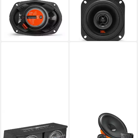
Lautsprecher
Lautsprecher
70 W
Gesamtleistung
25 W
Gesamtleistung
2,81 kg
Gewicht
0,82 kg
Gewicht
63,14 €
ab 29,90 €
UVP
84,50 €
UVP
37,50 €
-25%
-20%
in 2-3 Werktagen bei dir
in 2-3 Werktagen bei dir