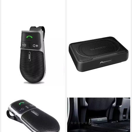
PIONEER
TS-WX130EA Auto-
Lautsprecher
50 W
Gesamtleistung
2,83 kg
Gewicht
(2)
ab 108,58 €
UVP
252,00 €