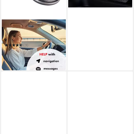
9,92 €
mtl. in 12 Raten
-57%
in 2-3 Werktagen bei dir
AUDIOCORE
AC480 Bluetooth 5.0-
Freisprecheinrichtung für
das Auto Auto-Lautsprecher
(3)
17,10 €
UVP
60,00 €
-72%
in 3-4 Werktagen bei dir