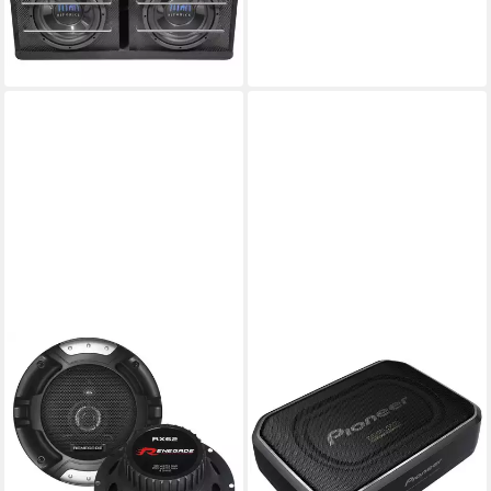
14,85 €
mtl. in 24 Raten
-21%
in 2-3 Werktagen bei dir