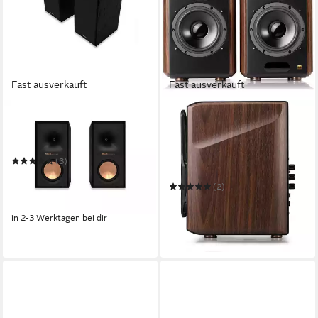
Fast ausverkauft
Fast ausverkauft
KLIPSCH
EDIFIER®
Klipsch R-50M
S2000MKIII Regal-
Regallautsprecher (Paar)
Lautsprecher
Regal-Lautsprecher
Bluetooth
Netzwerkstandard
(3)
130 W
Gesamtleistung
249,00 €
UVP
349,00 €
22,74 €
mtl. in 12 Raten
(2)
399,00 €
UVP
569,95 €
-29%
19,82 €
mtl. in 24 Raten
in 2-3 Werktagen bei dir
-30%
in 2-3 Werktagen bei dir