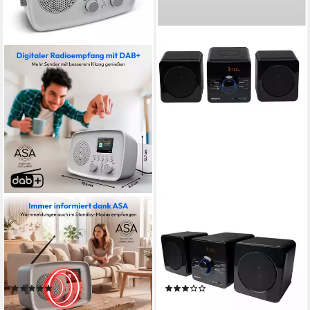
MEDION®
MEDION®
Audio-System MEDION LIFE
Audio-System Medion
DAB+ Radio DRE-1
MD83067 E64018 Micro
(MD89288) (5 W, Bluetooth
Audio System CD/MP3 Player
5.3)
USB UKW Radio
(1)
(7)
ab 44,95 €
59,90 €
UVP
79,95 €
89,90 €