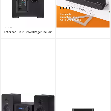
120 W
Gesamtleistung
Lautsprecher System
(7)
90 W
Gesamtleistung
79,99 €
UVP
129,99 €
ab 116,99 €
159,99 €
-38%
10,68 €
mtl. in 12 Raten
lieferbar - in 5-6 Werktagen bei dir
-27%
lieferbar - in 2-3 Werktagen bei dir