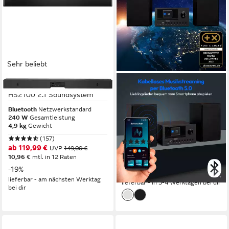
Sehr beliebt
HISENSE
MEDION®
HS2100 2.1 Soundsystem
Audio-System Internet/DAB+
Micro-Audio-System
Bluetooth
Netzwerkstandard
240 W
Gesamtleistung
MEDION® LIFE® P85003
4,9 kg
Gewicht
(MD85008) (15 W, A2DP
(157)
(15)
Bluetooth, Bluetooth,
ab 119,99 €
UVP
149,00 €
139,95 €
UVP
169,95 €
P85003)
10,96 €
mtl. in 12 Raten
12,78 €
mtl. in 12 Raten
-19%
-18%
lieferbar - am nächsten Werktag
lieferbar - in 3-4 Werktagen bei dir
bei dir