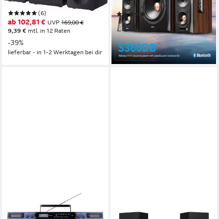
19,3 kg
Gewicht
Bluetooth, AVRCP Bluetooth)
(6)
(3)
ab 102,81 €
UVP
169,00 €
ab 349,00 €
UVP
498,95 €
9,39 €
mtl. in 12 Raten
17,33 €
mtl. in 24 Raten
-39%
-30%
lieferbar - in 1-2 Werktagen bei dir
lieferbar - in 2-3 Werktagen bei dir