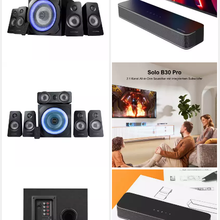
TRUST
ULTIMEA
GXT 658 Tytan 5.1 Surround
Poseidon M20 2.1
Gaming Lautsprecher
Soundsystem
Soundsystem für PC 5.1
Bluetooth 5.4
Netzwerkstandard