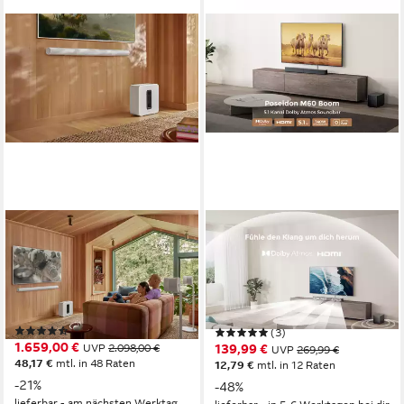
SONOS
ULTIMEA
Heimkinosystem Set: Arc
Poseidon M60 Boom 5.1
Ultra + Sub G4 (80 W,
Lautsprecher System
Bluetooth, LAN (Ethernet),
Bluetooth, HDMI
Netzwerkstandard
340 W
Gesamtleistung
WLAN)
(6)
(3)
1.659,00 €
UVP
2.098,00 €
139,99 €
UVP
269,99 €
48,17 €
mtl. in 48 Raten
12,79 €
mtl. in 12 Raten
-21%
-48%
lieferbar - am nächsten Werktag