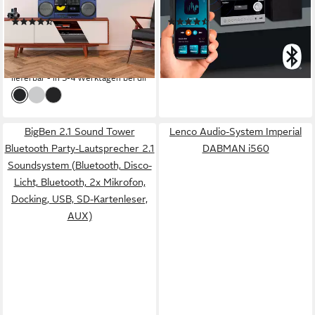
5.3, 80er, groß, USB, SD, CD,
Bluetooth 5.3, E64088)
(25)
(3)
Kassetten, MC, DAB+ Radio,
ab 169,95 €
ab 69,95 €
UVP
229,95 €
UVP
89,95 €
Bluetooth)
15,52 €
mtl. in 12 Raten
-22%
-26%
lieferbar - in 3-4 Werktagen bei dir
lieferbar - in 3-4 Werktagen bei dir
BigBen 2.1 Sound Tower
Lenco Audio-System Imperial
Bluetooth Party-Lautsprecher 2.1
DABMAN i560
Soundsystem (Bluetooth, Disco-
Licht, Bluetooth, 2x Mikrofon,
Docking, USB, SD-Kartenleser,
AUX)