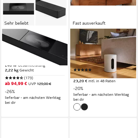
Sehr beliebt
Fast ausverkauft
HISENSE
SONOS
HS2000 2.1 Kanal Soundbar
Heimkinosystem Set: Beam 2
mit integriertem Subwoofer
+ Sub Mini (100 W, LAN
2.1 Soundsystem
(Ethernet), WLAN, Hi-Res
Audio)
240 W
Gesamtleistung
(1)
2,22 kg
Gewicht
799,00 €
UVP
998,00 €
(173)
23,20 €
mtl. in 48 Raten
ab 94,99 €
UVP
129,00 €
-20%
-26%
lieferbar - am nächsten Werktag
lieferbar - am nächsten Werktag
bei dir
bei dir