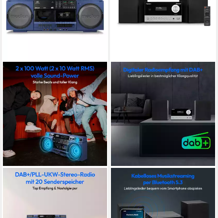
MEDION®
MEDION®
Audio-System Retro
Audio-System Micro-Audio-
Boombox LIFE® P66538
System MEDION® LIFE®
(MD44538) (20 W, Bluetooth
E64088 (MD44090) (10 W,