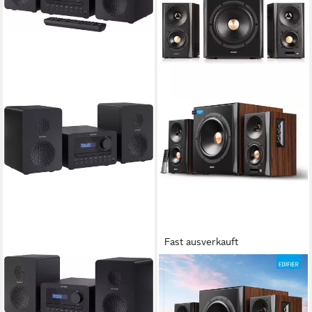
Fast ausverkauft
SHARP
EDIFIER®
Audio-System XL-B520D(BK)
S360DB 2.1 Soundsystem
(40 W, A2DP Bluetooth,
155 W
Gesamtleistung