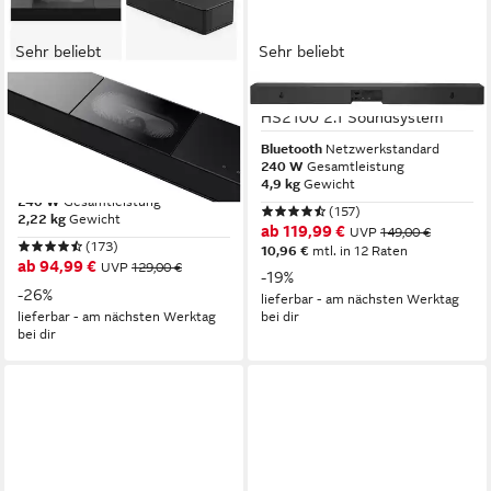
Sehr beliebt
Sehr beliebt
HISENSE
HISENSE
HS2000 2.1 Kanal Soundbar
HS2100 2.1 Soundsystem
mit integriertem Subwoofer
Bluetooth
Netzwerkstandard
240 W
Gesamtleistung
2.1 Soundsystem
4,9 kg
Gewicht
240 W
Gesamtleistung
(157)
2,22 kg
Gewicht
ab 119,99 €
UVP
149,00 €
(173)
10,96 €
mtl. in 12 Raten
ab 94,99 €
UVP
129,00 €
-19%
-26%
lieferbar - am nächsten Werktag
lieferbar - am nächsten Werktag
bei dir
bei dir