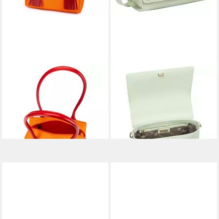
ROECKL
ROECKL
Schultertasche LENNY BAG
Handtasche OLIVIA
199,00 €
CRAFTED, Lederhandtasche
lieferbar - in 5-6 Werktagen bei dir
mit Webmuster
549,00 €
lieferbar - in 5-6 Werktagen bei dir