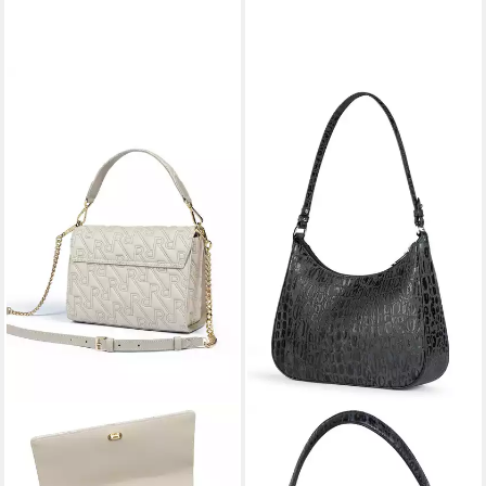
ROECKL
ROECKL
Handtasche EMILIA QUILTED,
Schultertasche CLEO SMALL
Umhängetasche mit Logo
CROCO SILVER