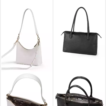
ROECKL
ROECKL
Schultertasche DIANA
Schultertasche DALIA ELK
GRAINED
HANDBAG MEDIUM
389,00 €
SCHULTERTASCHE XS
lieferbar - in 5-6 Werktagen bei dir
229,00 €
lieferbar - in 5-6 Werktagen bei dir