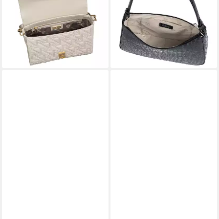
224,25 €
Aufdruck
UVP
299,00 €
449,25 €
UVP
599,00 €
-25%
lieferbar - in 5-6 Werktagen bei dir
-25%
lieferbar - in 5-6 Werktagen bei dir