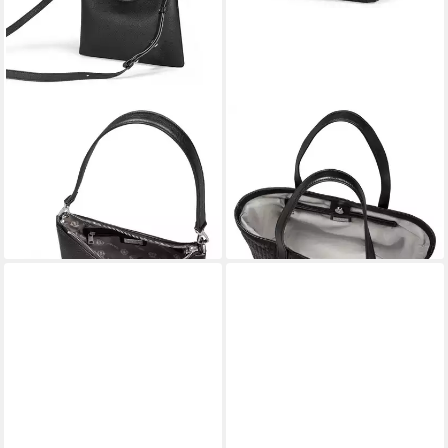
ROECKL
ROECKL
Schultertasche DIANA ELK
Schultertasche CAROL
SHOULDERBAG EXTRA
SHOPPER QUILTED LARGE
399,00 €
SMALL
lieferbar - in 5-6 Werktagen bei dir
229,00 €
lieferbar - in 5-6 Werktagen bei dir