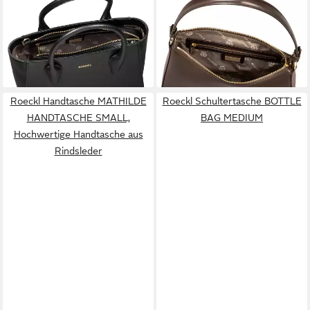
Handtasche MATHILDE,
Schultertasche FLORENCIA
369,00 €
Klassische Handtasche aus
lieferbar - in 5-6 Werktagen bei dir
Leder
469,00 €
lieferbar - in 5-6 Werktagen bei dir
Roeckl Handtasche MATHILDE
Roeckl Schultertasche BOTTLE
HANDTASCHE SMALL,
BAG MEDIUM
Hochwertige Handtasche aus
Rindsleder