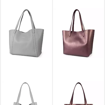
ROECKL
ROECKL
Schultertasche FLORENCE
Schultertasche CAROL
SHOPPER GRAINED
SHOPPER METALLIC LARGE
469,00 €
369,00 €