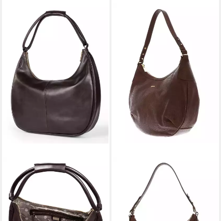
ROECKL
ROECKL
Schultertasche Shoulderbag,
Schultertasche Shoulderbag
aus echtem Rindsleder
Croco, aus echtem
ab 299,25 €
UVP
399,00 €
Schafsleder
ab 247,79 €
-25%
UVP
349,00 €