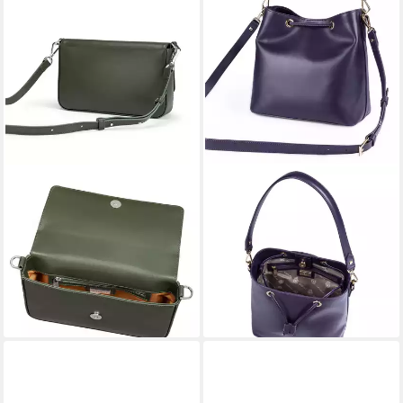
ROECKL
ROECKL
Schultertasche EMILIA MINI
Schultertasche PITTI
NAPPA
MEDIUM
224,25 €
291,75 €
UVP
299,00 €
UVP
389,00 €
-25%
-25%
lieferbar - in 5-6 Werktagen bei dir
lieferbar - in 5-6 Werktagen bei dir