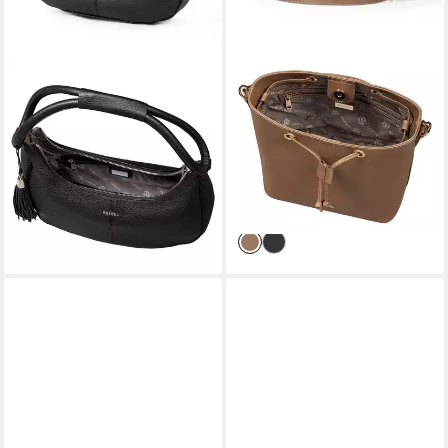
ROECKL
ROECKL
Schultertasche SELENE ELK
Schultertasche Pitti Saffiano
SHOULDERBAG MEDIUM
Shoulderbag, aus echtem
369,00 €
Rindsleder
lieferbar - in 5-6 Werktagen bei dir
ab 291,75 €
UVP
389,00 €
-25%
lieferbar - in 5-6 Werktagen bei dir