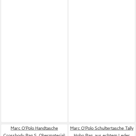
Marc O'Polo Handtasche
Marc O'Polo Schultertasche Tally
Crossbody Bag S, Obermaterial:
Hobo Bag, aus echtem Leder