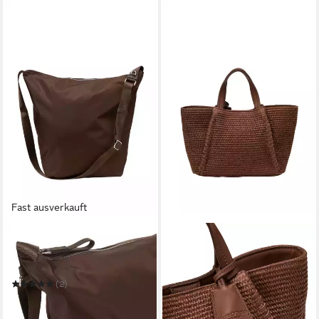
Fast ausverkauft
MARC O'POLO
MARC O'POLO
Umhängetasche aus
Umhängetasche mit edlen
recyceltem Material
Echtleder-Details
158,00 €
(2)
in 2-3 Werktagen bei dir
106,36 €
UVP
139,95 €
-24%