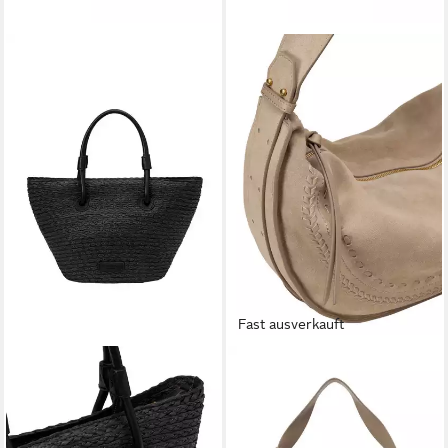
Fast ausverkauft
MARC O'POLO
MARC O'POLO
Shopper mit edlen Echtleder-
Umhängetasche aus weichem
Details
Veloursleder
106,36 €
201,56 €
UVP
139,95 €
UVP
279,95 €