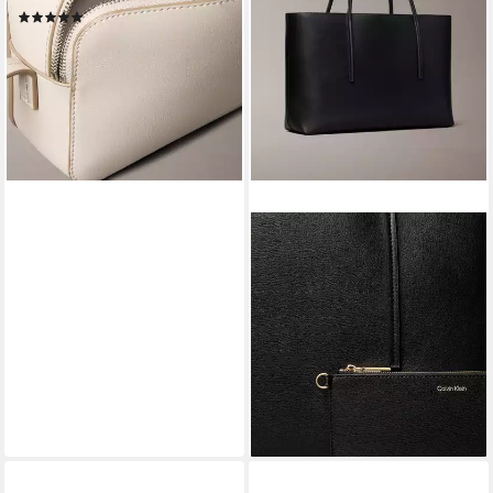
(2)
Optik
42,14 €
UVP
99,90 €
-58%
lieferbar - in 2-3 Werktagen bei dir
CALVIN KLEIN
Henkeltasche FOIL LOGO
TOTE W/POUCH (2-tlg),
Damen-Schultertasche mit
Reißverschluss-Tasche
(1)
104,95 €
UVP
149,90 €
-30%
lieferbar - in 1-2 Werktagen bei dir