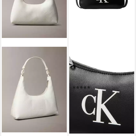
CALVIN KLEIN
Mini Bag BOLD CK MINI BAG,
kleine Umhängetasche,
Schultertasche mit
Logoschriftzug
(2)
58,55 €
UVP
69,90 €
-16%
lieferbar - in 1-2 Werktagen bei dir