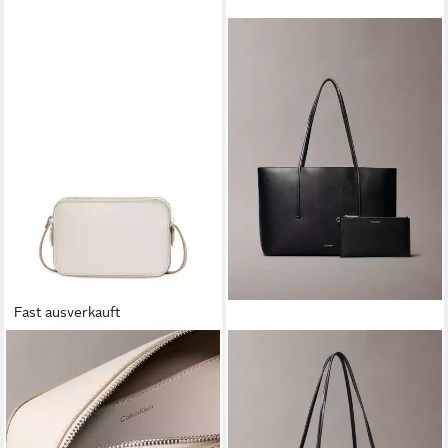
Fast ausverkauft
CALVIN KLEIN
Mini Bag FOIL LOGO
ELONGATED CAMERA BAG,
Schultertasche, kleine Damen-
Umhängetasche in klassischer