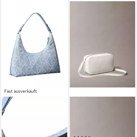
Fast ausverkauft
CALVIN KLEIN
CALVIN KLEIN
Schultertasche EMBLEM AOP
Mini Bag BOLD CK CAMERA
DENIM SHOULDER BAG,
BAG, kleine Damen-
Handtasche, Tragetasche,
Umhängetasche,
Umhängetasche mit CK-
Schultertasche, Kamerabag