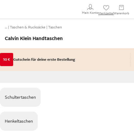
Mein Konto
Merkzettel
Warenkorb
…
Taschen & Rucksäcke
Taschen
Calvin Klein Handtaschen
10 €
Gutschein für deine erste Bestellung
Schultertaschen
Henkeltaschen