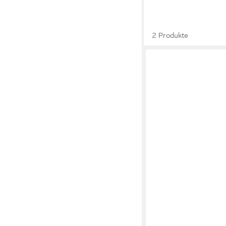
2 Produkte