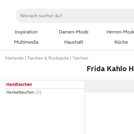
Inspiration
Damen-Mode
Herren-Mod
Multimedia
Haushalt
Küche
Startseite
Taschen & Rucksäcke
Taschen
Frida Kahlo 
Handtaschen
Henkeltaschen