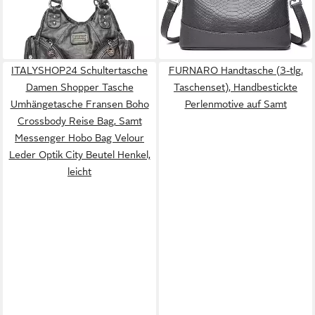
Henkeltasche Grau
Handtasche Elegant
107,95 €
73,95 €
lieferbar - in 6-8 Werktagen bei dir
lieferbar - in 6-7 Werktagen bei dir
ITALYSHOP24 Schultertasche
FURNARO Handtasche (3-tlg.
Damen Shopper Tasche
Taschenset), Handbestickte
Umhängetasche Fransen Boho
Perlenmotive auf Samt
Crossbody Reise Bag, Samt
Messenger Hobo Bag Velour
Leder Optik City Beutel Henkel,
leicht