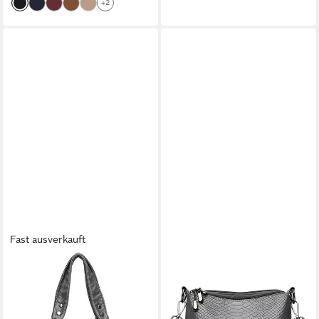
+2
Umhängetasche Body Bag
Beuteltasche Freizeit
Henkeltasche Samt
Fast ausverkauft
LUXUSKOLLEKTION
LUXUSKOLLEKTION
Handtasche
Handtasche Damen
Damenhandtasche PU-Leder
Umhängetasche PU Leder
Hobo Vintage Schultertasche
Hobo Schultertasche