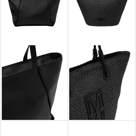
MARC O'POLO
MARC O'POLO
Shopper aus einer
Shopper mit edlen Echtleder-
Lederalternative aus
Details
(1)
recyceltem Polyester
121,56 €
UVP
159,95 €
83,95 €
UVP
159,95 €
-24%
-48%
leider ausverkauft
lieferbar - in 2-3 Werktagen bei dir