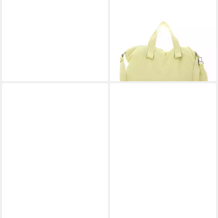
MARC O'POLO
Shopper Vida
79,98 €
UVP
159,95 €
-50%
lieferbar - in 2-3 Werktagen bei dir