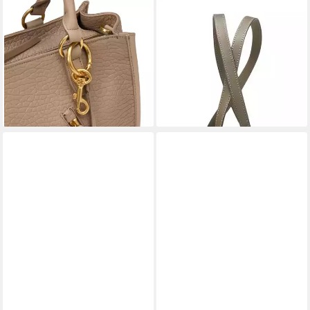
MARC O'POLO
MARC O'POLO
Shopper aus strukturiertem
Shopper Tana
273,56 €
Schafleder
UVP
379,95 €
178,95 €
UVP
279,95 €
-28%
lieferbar - in 2-3 Werktagen bei dir
-36%
lieferbar - in 2-3 Werktagen bei dir