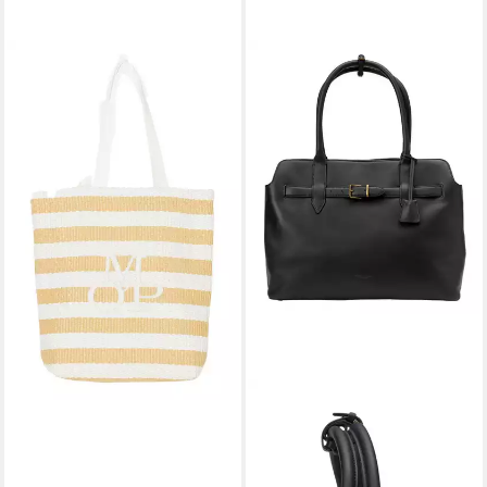
MARC O'POLO
Shopper Rikke
119,95 €
lieferbar - in 2-3 Werktagen bei dir