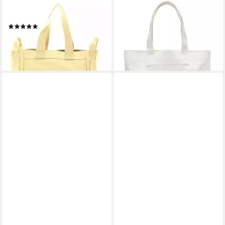
MARC O'POLO
MARC O'POLO
Shopper Malin
Shopper Issa
(1)
28,46 €
64,98 €
UVP
129,95 €
lieferbar - in 2-3 Werktagen bei dir
-50%
lieferbar - in 2-3 Werktagen bei dir