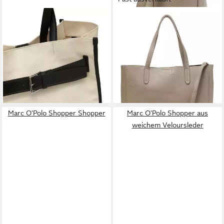
MARC O'POLO
MARC O'POLO
Shopper aus robustem
Shopper Shopper (Set, 3-tlg),
Canvas mit Leder-Details
aus echtem Rindsleder
229,95 €
215,96 €
UVP
299,95 €
lieferbar - in 2-3 Werktagen bei dir
-28%
lieferbar - in 2-3 Werktagen bei dir
Marc O'Polo Shopper Shopper
Marc O'Polo Shopper aus
weichem Veloursleder