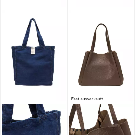
Fast ausverkauft
MARC O'POLO DENIM
MARC O'POLO
Shopper made with Orange
Shopper aus genarbtem
Fiber
Rindleder
(3)
79,95 €