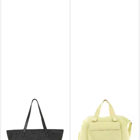
MARC O'POLO
Shopper Sana
142,16 €
UVP
179,95 €
-21%
lieferbar - in 2-3 Werktagen bei dir