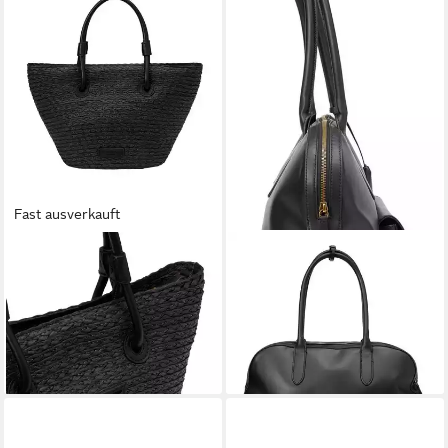
Fast ausverkauft
MARC O'POLO
MARC O'POLO
Shopper mit edlen Echtleder-
Shopper Giada Shopper, aus
Details
echtem Rindsleder
119,95 €
329,95 €
UVP
139,95 €
lieferbar - in 2-3 Werktagen bei dir
-14%
lieferbar - in 2-3 Werktagen bei dir