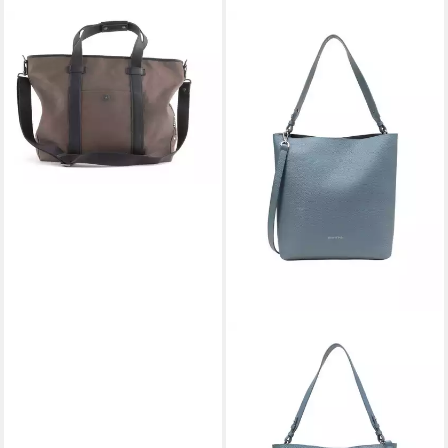
MARC O'POLO
Shopper Marc O'Polo Louis -
Shopper in tabak
219,00 €
lieferbar - in 2-3 Werktagen bei dir