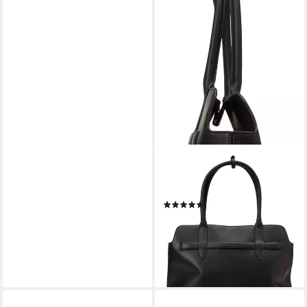
MARC O'POLO
Shopper Shopper, aus echtem
Rindsleder
(1)
237,56 €
UVP
329,95 €
-28%
lieferbar - in 2-3 Werktagen bei dir