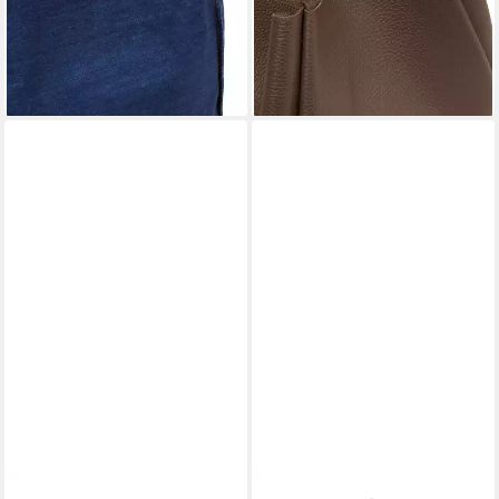
199,90 €
UVP
249,90 €
lieferbar - in 2-3 Werktagen bei dir
-20%
lieferbar - in 4-5 Werktagen bei dir