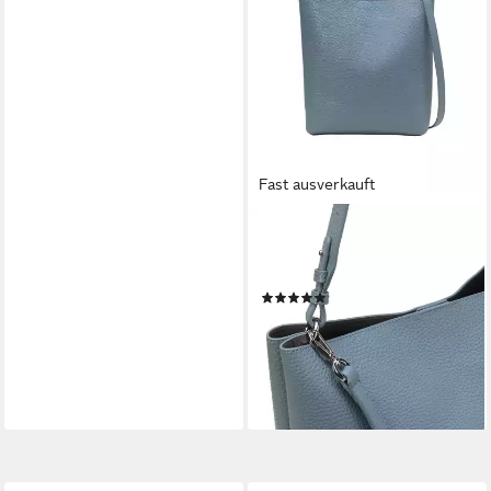
Fast ausverkauft
MARC O'POLO
Umhängetasche mit großem
Zipper-Mittelfach
(2)
199,90 €
UVP
259,90 €
-23%
lieferbar - in 4-5 Werktagen bei dir