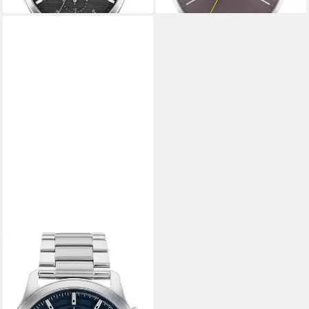
CALVIN KLEIN
Multifunktionsuhr SPORT
MULTI-FUNCTION
25200208, Quarzuhr,