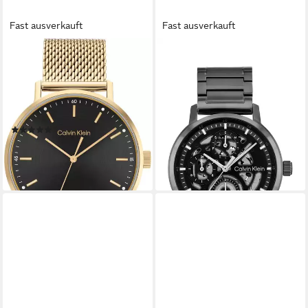
Fast ausverkauft
Fast ausverkauft
CALVIN KLEIN
CALVIN KLEIN
Quarzuhr MODERN
Multifunktionsuhr GAUGE
25200049, Armbanduhr,
25200563, Quarzuhr,
Herrenuhr, Mineralglas,
Armbanduhr, Herrenuhr,
Edelstahlarmband, analog
Edelstahlarmband, analog
(2)
169,95 €
UVP
199,00 €
143,95 €
UVP
159,00 €
-15%
-9%
lieferbar - in 2-3 Werktagen bei dir
lieferbar - in 2-3 Werktagen bei dir