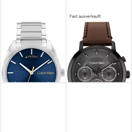
Fast ausverkauft
CALVIN KLEIN
CALVIN KLEIN
Quarzuhr TIMELESS
Multifunktionsuhr Gauge
25200446, Armbanduhr,
25200498, Quarzuhr,
Herrenuhr, Datum,
Armbanduhr, Herrenuhr,
Mineralglas, Edelstahlarmband
Lederarmband, analog
144,79 €
168,21 €
UVP
179,00 €
UVP
189,00 €
-19%
-11%
lieferbar - in 2-3 Werktagen bei dir
lieferbar - in 2-3 Werktagen bei dir