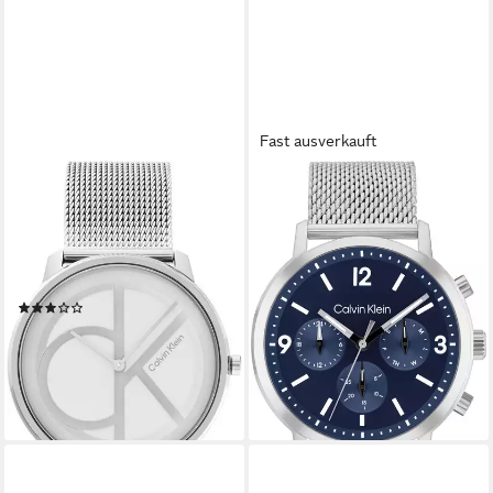
Fast ausverkauft
CALVIN KLEIN
CALVIN KLEIN
Quarzuhr CK ICONIC 40 mm
Multifunktionsuhr GAUGE
25200027, Armbanduhr,
25200438, Quarzuhr,
Damenuhr, Herrenuhr,
Armbanduhr, Herrenuhr,
Edelstahlarmband, analog
Datum, Edelstahlarmband
(2)
199,00 €
125,00 €
UVP
149,00 €
lieferbar - in 2-3 Werktagen bei dir
-16%
lieferbar - in 2-3 Werktagen bei dir