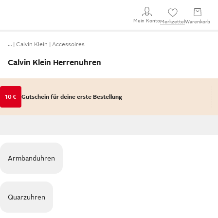
Mein Konto
Merkzettel
Warenkorb
…
Calvin Klein
Accessoires
Calvin Klein Herrenuhren
10 €
Gutschein für deine erste Bestellung
Armbanduhren
Quarzuhren