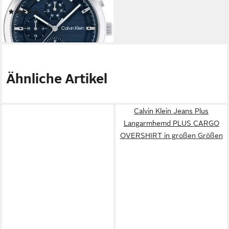
Armbanduhr, Herrenuhr,
(1)
Datum, Edelstahlarmband
194,84 €
lieferbar - in 2-3 Werktagen bei dir
Ähnliche Artikel
Calvin Klein Jeans Plus
Langarmhemd PLUS CARGO
OVERSHIRT in großen Größen