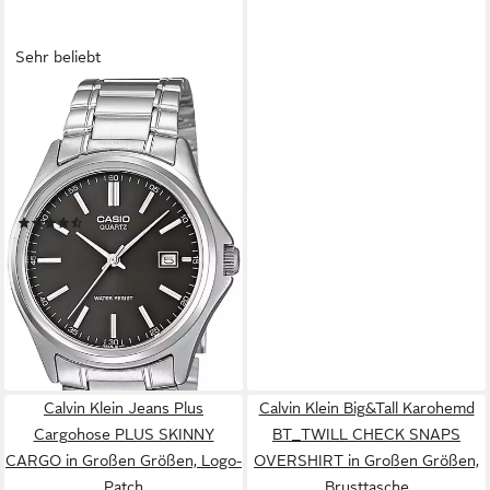
Sehr beliebt
CASIO TIMELESS COLLECTION
Quarzuhr MTP-1183PA-1AEG,
Armbanduhr, Herrenuhr,
Damenuhr, Edelstahlarmband,
analog, Datum
(21)
44,42 €
UVP
49,90 €
-11%
lieferbar - in 2-3 Werktagen bei dir
Calvin Klein Jeans Plus
Calvin Klein Big&Tall Karohemd
Cargohose PLUS SKINNY
BT_TWILL CHECK SNAPS
CARGO in Großen Größen, Logo-
OVERSHIRT in Großen Größen,
Patch
Brusttasche