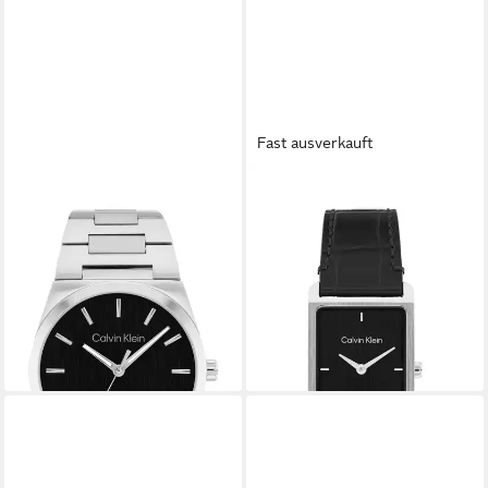
Fast ausverkauft
CALVIN KLEIN
CALVIN KLEIN
Quarzuhr CK Empower
Quarzuhr Dapper 25200528,
25200543, Armbanduhr,
Armbanduhr, Damenuhr,
Herrenuhr, Edelstahlarmband,
Herrenuhr, Lederarmband,
analog
analog
164,09 €
132,77 €
lieferbar - in 2-3 Werktagen bei dir
lieferbar - in 2-3 Werktagen bei dir