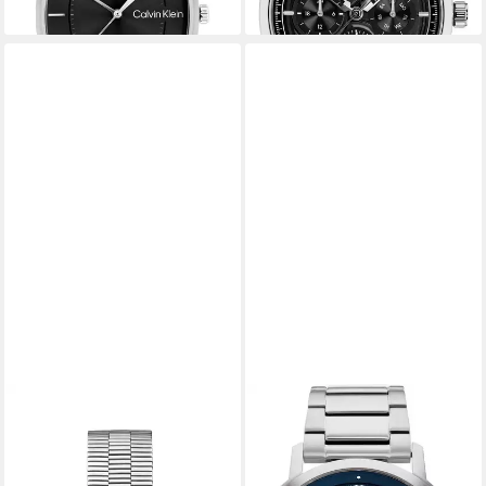
CALVIN KLEIN
CALVIN KLEIN
Quarzuhr DAPPER
Multifunktionsuhr GAUGE
25200588, Armbanduhr,
25200063, Quarzuhr,
Herrenuhr, Edelstahlarmband,
Armbanduhr, Herrenuhr,