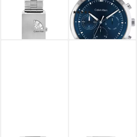
analog
Datum, Edelstahlarmband
(4)
119,00 €
168,21 €
UVP
189,00 €
lieferbar in 6 Wochen
-11%
lieferbar - in 2-3 Werktagen bei dir