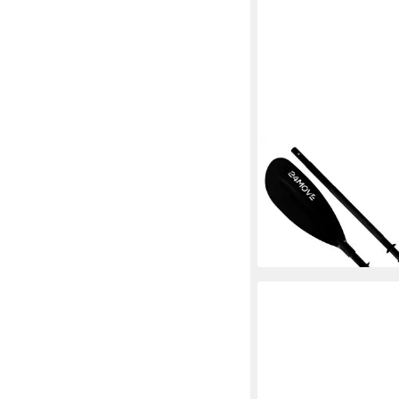
24MOVE
Doppelpaddel, Stand 
Aluminium SUP-Padde
27,99 €
UVP
39,95 €
-30%
in 2-3 Werktagen bei dir