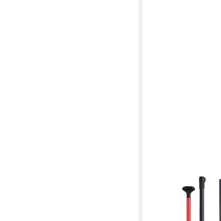
AQUA MARINA
2024 SUP-Paddel
ab 29,95 €
UVP
44,95 €
-33%