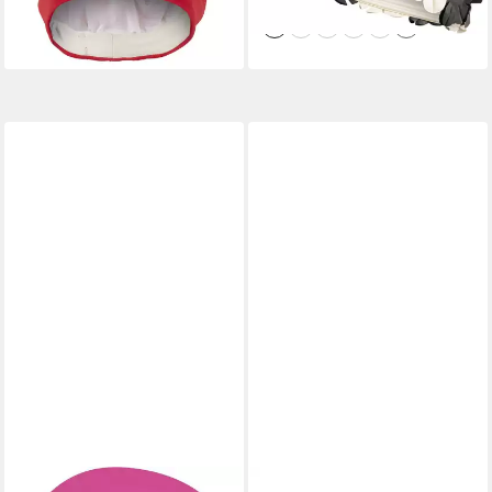
lieferbar - in 2-3 Werktagen bei dir
+2
+1
AQUA SPEED
SPEEDO