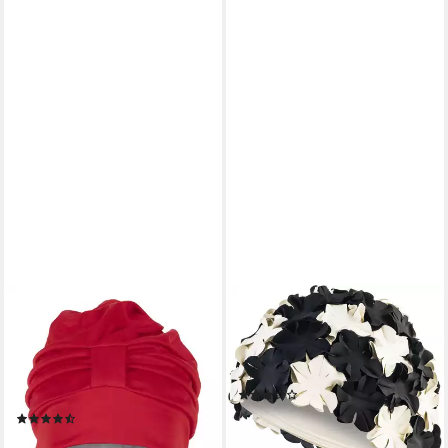
FASHY
AQUA SPEED
Badekappe Fashy -
Badekappe Aqua Speed
Badehaube Badekappe
Bademütze Damen Retro
Bademode Damen Rot 3473-
Schwimmkappe Lange Haare
(1)
40
22,99 €
(4)
lieferbar - in 8-10 Werktagen bei
ab 17,80 €
dir