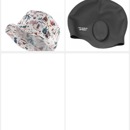
Badekappe UV-Schutz 50+
Badekappe Elastische
Bade Fischerhut Safari (1 St)
Schwimmkappe Schwimmen
9,99 €
UVP
19,99 €
mit Ohrenschutz
12,90 €
-50%
lieferbar - in 8-10 Werktagen bei
lieferbar - in 3-4 Werktagen bei dir
dir