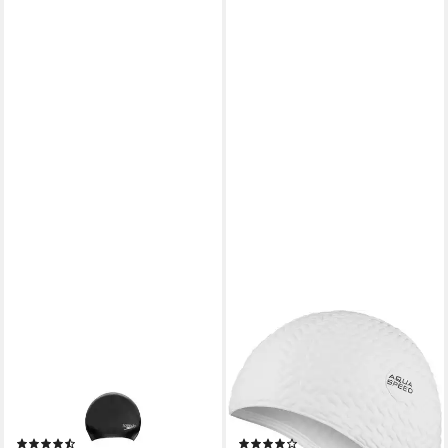
SPEEDO
AQUA SPEED
Badekappe LONG HAIR CAP
Badekappe Bombasic /
AU PINK, für langes und
Bombastic TIC TAC
mittellanges Haar, aus
(Schwimmkappe für Aqua
latexfreiem Silikon
Fitness), Elastische Aqua
(6)
(3)