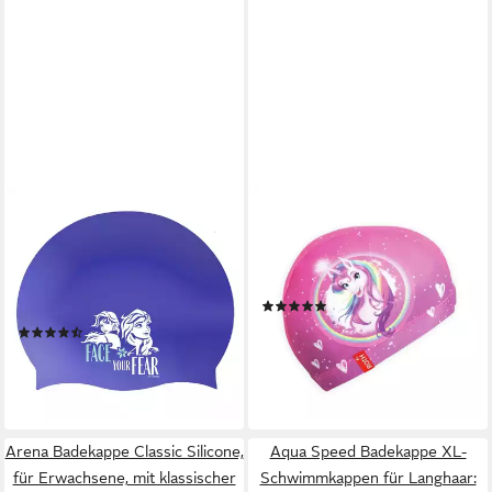
DISNEY
ROTH
Badekappe Disney Frozen
Badekappe Einhornportrait,
Silikon Schwimmkappe –
schnell trocknend, für Kinder,
Kinder chlorresistent &
für Schwimmunterricht, Rosa
(2)
flexibel
18,19 €
(2)
lieferbar - in 2-3 Werktagen bei dir
ab 9,95 €
14,95 €
-33%
lieferbar - in 4-5 Werktagen bei dir
Arena Badekappe Classic Silicone,
Aqua Speed Badekappe XL-
für Erwachsene, mit klassischer
Schwimmkappen für Langhaar: