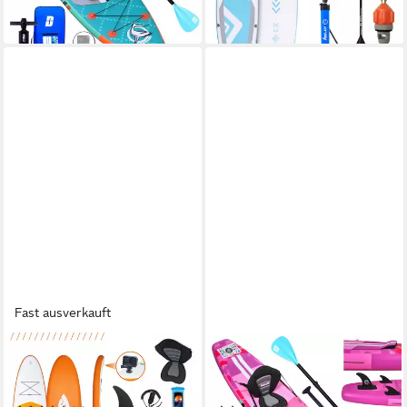
in 3-4 Werktagen bei dir
-40%
in 5-6 Werktagen bei dir
Fast ausverkauft
PULUOMIS
DURAERO
Inflatable SUP-Board Set
Inflatable SUP-Board Stand
aufblasbar mit Halter, Sitz
up paddle board Aufblasbare
und Fußband, MB. bis 150Kg,
SUP Board Set, Komplettes