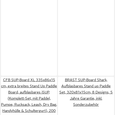
CFB SUP-Board XL 335x86x15
BRAST SUP-Board Shark,
cm, extra breites Stand Up Paddle
Aufblasbares Stand up Paddle
Board, aufblasbares iSUP,
Set, 320x81x15cm, 8 Designs, 5
(Komplett-Set, mit Paddel,
Jahre Garantie, inkl.
Pumpe, Rucksack, Leash, Dry Bag,
Sonderzubehör
Handyhülle & Schultergurt), 200