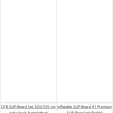
CFB SUP-Board Set 320/335 cm,
Inflatable SUP-Board X1 Premium
extra breit, Komplettset,
SUP Board mit Paddel