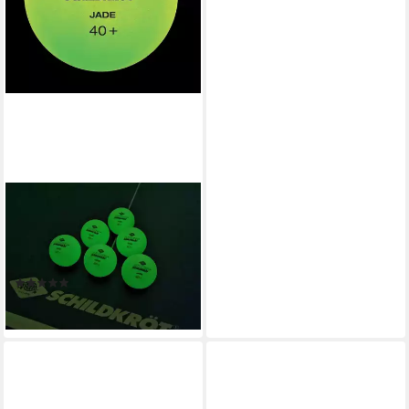
DONIC-SCHILDKRÖT
Tischtennisball Glow in the
dark 6 Stück, Tischtennis
Bälle Tischtennisball Ball Balls
(1)
ab 5,99 €
lieferbar - in 3-4 Werktagen bei dir