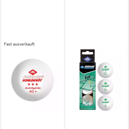
Fast ausverkauft
DONIC
Tischtennisball Avantgarde 3*
40+ 3 Stück weiß,
Tischtennis Bälle
Tischtennisball Ball Balls
13,40 €
lieferbar - in 2-3 Werktagen bei dir