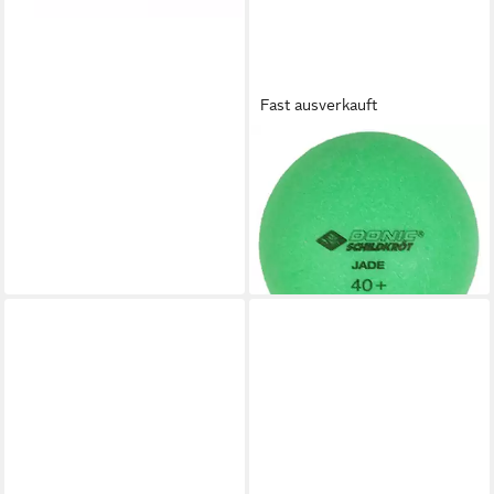
Fast ausverkauft
DONIC
Tischtennisball Colour Popps
6 Stück bunt, Tischtennis
Bälle Tischtennisball Ball Balls
12,90 €
lieferbar - in 2-3 Werktagen bei dir