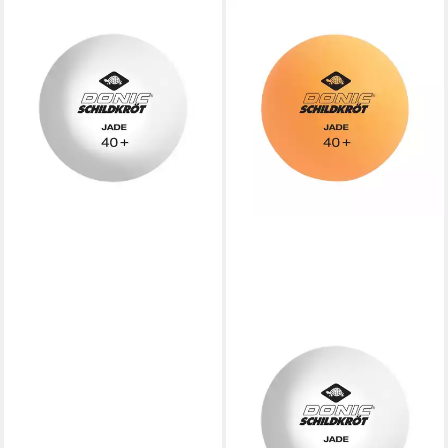
DONIC
Tischtennisball Jade Poly 40+
6 Stück weiß, Tischtennis
Bälle Tischtennisball Ball Balls
8,90 €
lieferbar - in 2-3 Werktagen bei dir
DONIC
Tischtennisball Jade 12 Stück
6x orange, 6x weiß,
Tischtennis Bälle
Tischtennisball Ball Balls