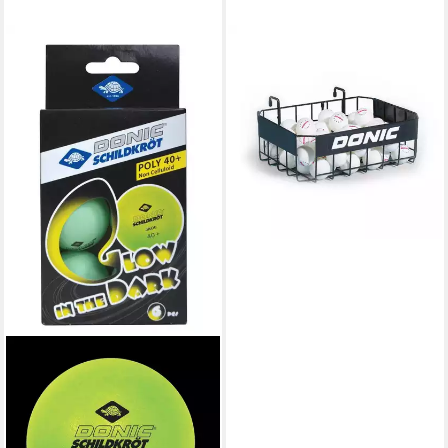
DONIC
Trainingshilfe Tischtennis-
Ballkorb, Praktische
Alternative zum
Balleimertraining
25,99 €
lieferbar - in 4-5 Werktagen bei dir