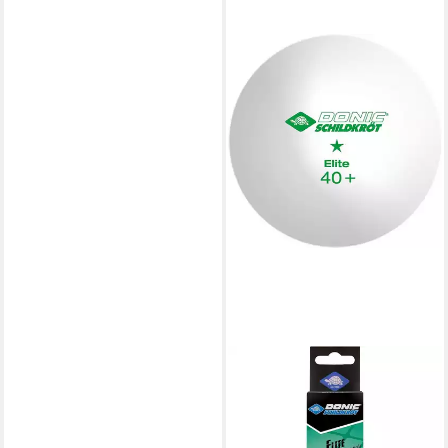
SCHILDKRÖT
Tischtennisball (Set, 3-St), 1-
Stern Elite, 40 mm, Weiß,
Kunststoff, TT-Ball