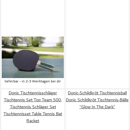
DONIC
Tischtennisschläger
Tischtennis Set Champs Line
400, Tischtennis Schläger Set
Tischtennisset Table Tennis
ab 39,70 €
Bat Racket
lieferbar - in 2-3 Werktagen bei dir
Donic Tischtennisschläger
Donic-Schildkröt Tischtennisball
Tischtennis Set Top Team 500,
Donic Schildkröt Tischtennis-Bälle
Tischtennis Schläger Set
"Glow In The Dark"
Tischtennisset Table Tennis Bat
Racket