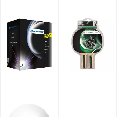
DONIC
Tischtennisschläger
Tischtennis-Geschenkset
Waldner 600, Tabletennis
39,90 €
lieferbar - in 2-3 Werktagen bei dir
DONIC-SCHILDKRÖT
Tischtennisball TT-Club 120
Stk., Tischtennis Bälle