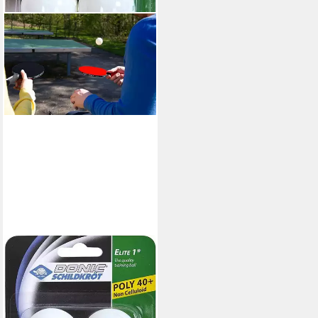
DONIC
Tischtennisball Elite 1* 6
Stück weiß, Tischtennis Bälle
Tischtennisball Ball Balls
14,90 €