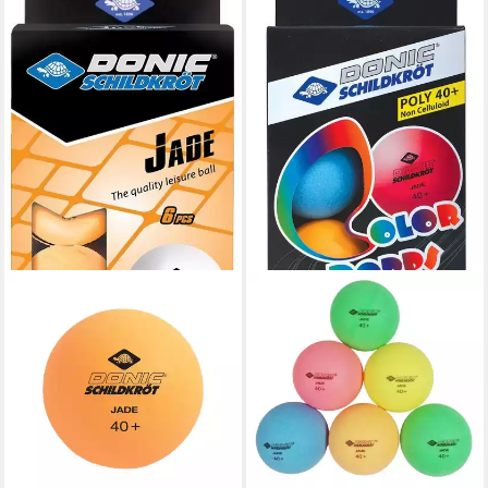
DONIC
Tischtennisball Jade Poly 40+
6 Stück orange, Tischtennis
Bälle Tischtennisball Ball Balls
14,90 €
lieferbar - in 2-3 Werktagen bei dir