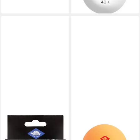
ab 12,90 €
lieferbar - in 2-3 Werktagen bei dir
DONIC
Tischtennisball Avantgarde +
3 Stück orange, Tischtennis