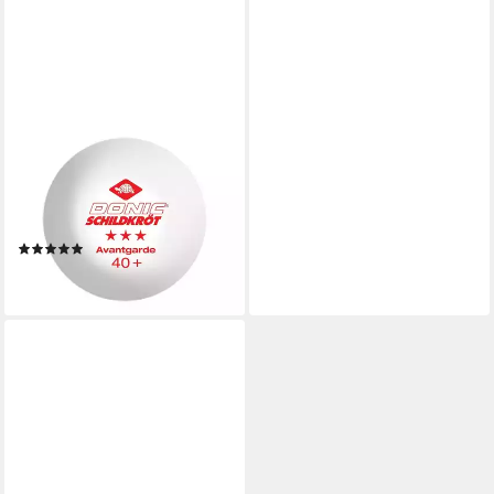
DONIC
Tischtennisball Avantgarde 6
Stück 3x weiß / 3x orange,
Tischtennis Bälle
Tischtennisball Ball Balls
(1)
13,90 €
lieferbar - in 2-3 Werktagen bei dir