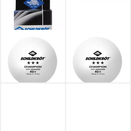
DONIC-SCHILDKRÖT
DONIC-SCHILDKRÖT
Tischtennisball 3-Stern
Tischtennisball 3-Stern
Champion ITTF 3 Stk. weiß,
Champion ITTF 120 in weiß,
Tischtennis Bälle
Tischtennis Bälle
Tischtennisball Ball Balls
Tischtennisball Ball Balls
9,90 €
169,99 €
lieferbar - in 2-3 Werktagen bei dir
lieferbar - in 4-5 Werktagen bei dir