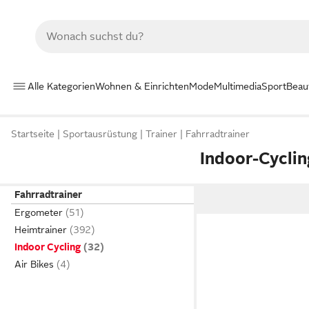
Alle Kategorien
Wohnen & Einrichten
Mode
Multimedia
Sport
Beau
Startseite
Sportausrüstung
Trainer
Fahrradtrainer
Indoor-Cyclin
Fahrradtrainer
Ergometer
Heimtrainer
Indoor Cycling
Air Bikes