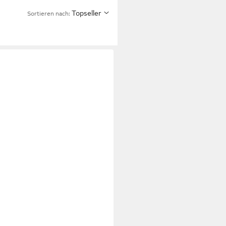
Topseller
Sortieren nach: