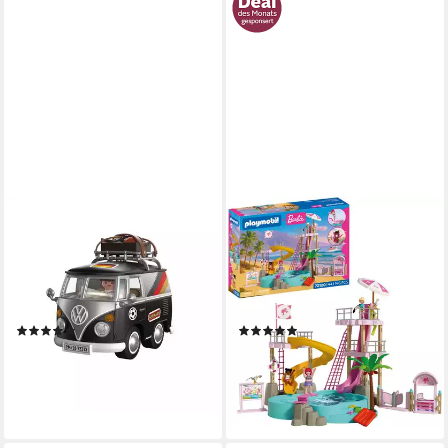
PLAYMOBIL®
PLAYMOBIL®
Volkswagen T1 Camper GER
PLAYMOBIL x Barbie™
Edition Konstruktions-
Wasserpark (72120), Barbie™
Spielset, (37 St), Made in
Konstruktions-Spielset, (146
Europe
St), Made in Europe
(3)
(2)
15,99 €
ab 79,99 €
UVP
19,99 €
UVP
99,99 €
nur diesen Monat
-20%
-20%
lieferbar - in 1-2 Werktagen bei dir
lieferbar in 2 Wochen