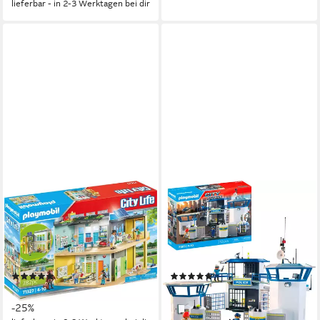
lieferbar - in 2-3 Werktagen bei dir
PLAYMOBIL®
PLAYMOBIL®
Große Schule (71327), My
Polizei-Kommandozentrale
City Life Konstruktions-
(71873), Action Heroes
Spielset, (282 St), Made in
Konstruktions-Spielset, (253
Germany
St), Made in Europe
(8)
(4)
ab 89,89 €
ab 62,48 €
UVP
119,99 €
UVP
99,99 €
-25%
-38%