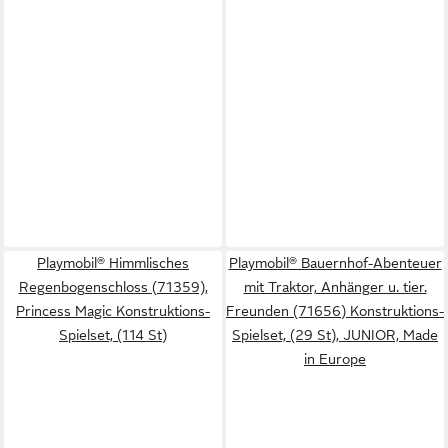
Playmobil® Himmlisches
Playmobil® Bauernhof-Abenteuer
Regenbogenschloss (71359),
mit Traktor, Anhänger u. tier.
Princess Magic Konstruktions-
Freunden (71656) Konstruktions-
Spielset, (114 St)
Spielset, (29 St), JUNIOR, Made
in Europe