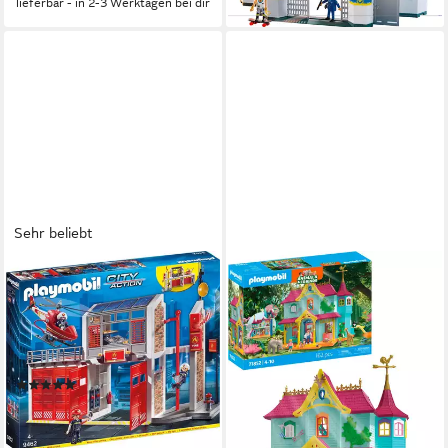
lieferbar - in 2-3 Werktagen bei dir
lieferbar - in 2-3 Werktagen bei dir
Sehr beliebt
PLAYMOBIL®
PLAYMOBIL®
Große Feuerwache (9462),
Kunterbunte Tiervilla (71852),
My Action Heroes
Animals & Friends
Konstruktions-Spielset, Made
Konstruktions-Spielset, (162
in Germany
St), Made in Germany
(101)
ab 73,84 €
UVP
119,99 €
ab 59,99 €
UVP
99,99 €
-38%
-40%
lieferbar - in 2-3 Werktagen bei dir