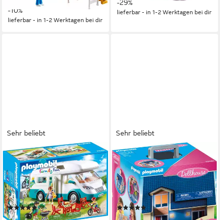
-29%
-10%
lieferbar - in 1-2 Werktagen bei dir
lieferbar - in 1-2 Werktagen bei dir
Sehr beliebt
Sehr beliebt
PLAYMOBIL®
PLAYMOBIL®
Familien-Wohnmobil (70088),
Mitnehm-Puppenhaus
Family Fun Konstruktions-
(70985), Dollhouse
Spielset, (135 St), Made in
Konstruktions-Spielset, (64
Europe
St), Made in Europe
(58)
(75)
ab 49,71 €
ab 37,23 €
UVP
62,99 €
UVP
64,99 €