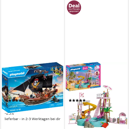
PLAYMOBIL®
PLAYMOBIL®
Großes Piratenschiff (71530),
PLAYMOBIL x Barbie™
Pirates Konstruktions-
Wasserpark (72120), Barbie™
Spielset, (137 St), Made in
Konstruktions-Spielset, (146
Europe
St), Made in Europe
(16)
(2)
ab 77,32 €
ab 79,99 €
UVP
99,99 €
UVP
99,99 €
nur diesen Monat
-23%
-20%
lieferbar - in 2-3 Werktagen bei dir
lieferbar in 2 Wochen