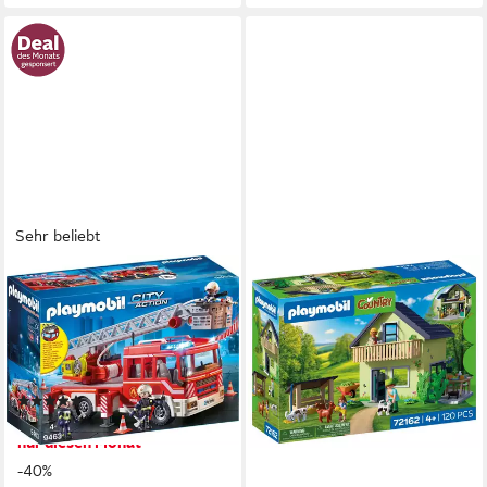
Sehr beliebt
PLAYMOBIL®
PLAYMOBIL®
Feuerwehr-Leiterfahrzeug
Bauernhaus (72162), Country
(9463), My Action Heroes
Konstruktions-Spielset, Made
Konstruktions-Spielset, Made
in Europe
ab 47,29 €
in Germany
UVP
59,99 €
(110)
-21%
ab 47,99 €
UVP
79,99 €
lieferbar - in 1-2 Werktagen bei dir
nur diesen Monat
-40%