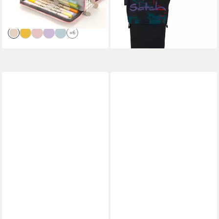
Männer und Frauen
+33
-32%
lieferbar - in 5-6 Werktagen bei dir
+6