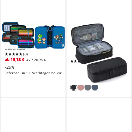
SCOOLI
CACHITO
Federmäppchen Tripledecker,
Schreibgeräteetui Stifteetui
Super Mario, befüllt, inklusive
Großes Fassungsvermögen
Geodreieck
Stifteetui Schreibwarenetui,
(8)
(1-tlg)
ab 19,18 €
UVP
26,95 €
(1)
14,99 €
-29%
23,99 €
lieferbar - in 1-2 Werktagen bei dir
-38%
lieferbar - in 5-6 Werktagen bei dir