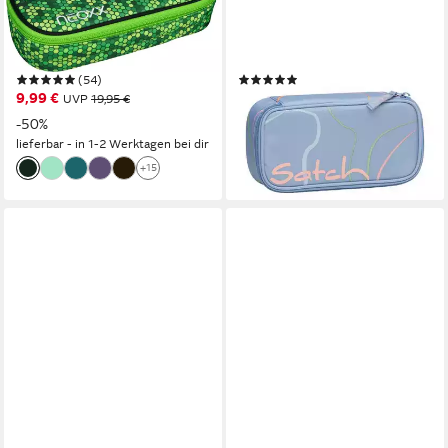
Schlamperbox, Jump,
Schlamperbox, (2-tlg),
teilweise aus recyceltem
inklusive Geodreieck und
Material
Stundenplan
(54)
(29)
9,99 €
17,49 €
UVP
19,95 €
UVP
24,99 €
-50%
-30%
lieferbar - in 1-2 Werktagen bei dir
lieferbar - in 3-4 Werktagen bei dir
+15
+28