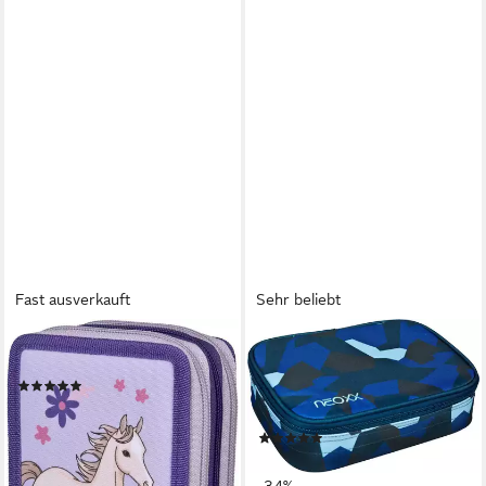
Stoff, tragbar, langlebig und
wasserdicht
Fast ausverkauft
Sehr beliebt
SCOOLI
NEOXX
Federmäppchen Tripledecker
Schreibgeräteetui
(15)
Schlamperbox, Dunk, teilweise
18,59 €
UVP
26,95 €
aus recyceltem Material
-31%
(55)
lieferbar - in 1-2 Werktagen bei dir
ab 16,55 €
UVP
24,95 €
+7