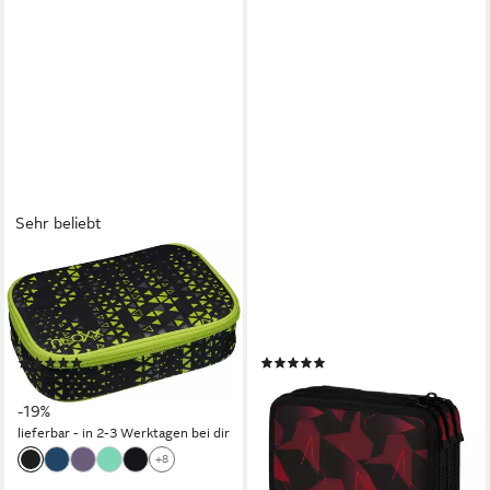
Sehr beliebt
NEOXX
ERGOBAG
Schreibgeräteetui
Federmäppchen Maxi
Schlamperbox, Dunk, teilweise
Mäppchen, (41-tlg), mit Stiften
aus recyceltem Material
befüllt
(55)
(6)
ab 20,12 €
ab 29,99 €
UVP
24,95 €
lieferbar - in 3-4 Werktagen bei dir
-19%
+20
lieferbar - in 2-3 Werktagen bei dir
+8