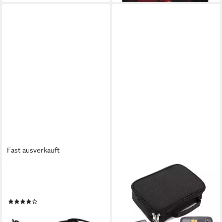
Fast ausverkauft
SATCH
MOPUEA
Federmäppchen Pencil Slider,
Federmäppchen
(1-tlg), mit Slide‑Funktion
Federmäppchen mit 72Slots
(3)
&Fächern,hohe
13,99 €
UVP
19,99 €
Kapazität,Bleistift-Organizer,