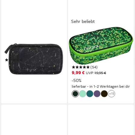
Sehr beliebt
COOCAZOO
NEOXX
Federmäppchen
Schreibgeräteetui
Schlampermäppchen,
Schlamperbox, Jump,
Reißverschluss, (1-tlg)
teilweise aus recyceltem
(14)
Material
ab 24,99 €
(54)
lieferbar - in 2-3 Werktagen bei dir
9,99 €
UVP
19,95 €
+54
-50%
lieferbar - in 1-2 Werktagen bei dir
+15