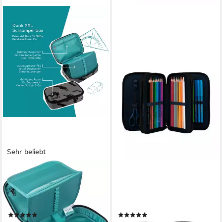
Sehr beliebt
NEOXX
ERGOBAG
Schreibgeräteetui
Federmäppchen Maxi
Schlamperbox, Dunk, teilweise
Mäppchen, (41-tlg), mit Stiften
aus recyceltem Material
befüllt
(55)
(6)