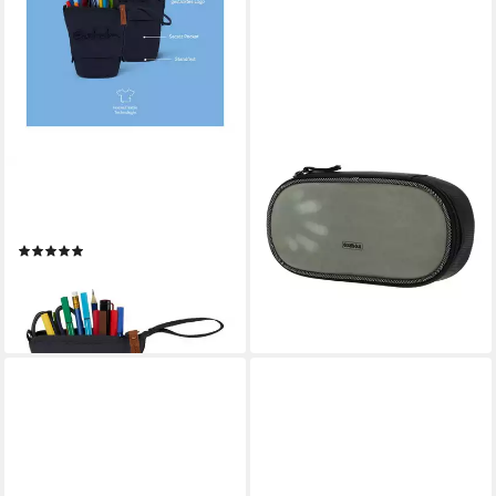
SATCH
OXMOX
Federmäppchen Pencil Slider,
Federmäppchen Touch-It
(1-tlg), mit Slide‑Funktion
Hardbox
(1)
22,90 €
ab 24,99 €
lieferbar - in 2-3 Werktagen bei dir
lieferbar - in 2-3 Werktagen bei dir