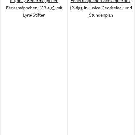
ergobag Federmäppchen
Federmäppchen Schlamperbox,
Federmäppchen, (23-tlg), mit
(2-tlg), inklusive Geodreieck und
Lyra‑Stiften
Stundenplan