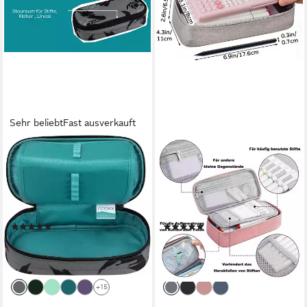
Sehr beliebt
Fast ausverkauft
NEOXX
CACHITO
Schreibgeräteetui
Schreibgeräteetui Stifteetui
Schlamperbox, Jump,
Großes Fassungsvermögen
teilweise aus recyceltem
Stifteetui Schreibwarenetui,
Material
(1-tlg)
(54)
(1)
15,98 €
14,99 €
UVP
19,95 €
23,99 €
-20%
-38%
lieferbar - in 1-2 Werktagen bei dir
lieferbar - in 5-6 Werktagen bei dir
+15