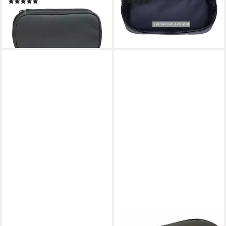
(30)
(2)
24,99 €
19,31 €
lieferbar - in 3-4 Werktagen bei dir
lieferbar - in 4-5 Werktagen bei dir
+27
+25