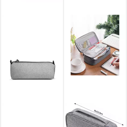
EASTPAK
LUXUSKOLLEKTION
Schreibgeräteetui
Federmäppchen
BENCHMARK SINGLE, mit
Federmäppchen groß