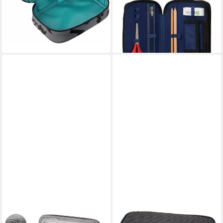
ab 20,08 €
ab 29,99 €
UVP
24,95 €
lieferbar - in 3-4 Werktagen bei dir
-20%
+20
lieferbar - in 3-5 Werktagen bei dir
+8
NITRO