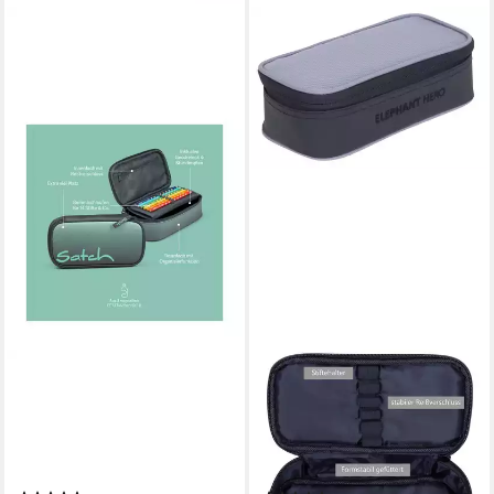
SATCH
ELEPHANT
Federmäppchen
Federmäppchen Hero
Schlamperbox, (2-tlg),
Mäppchen Box groß Jungen
inklusive Geodreieck und
Mädchen, Schülermäppchen
Stundenplan
Pennal Mäppchenbox