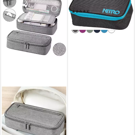
Federmäppchen Pencil Case
(2)
24,95 €
lieferbar - in 2-3 Werktagen bei dir
+17