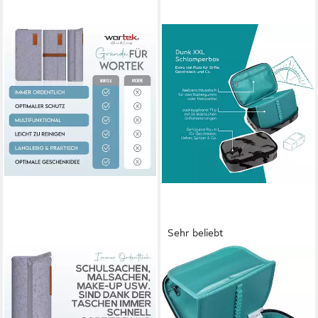
Sehr beliebt
WORTEK
NEOXX
Federmäppchen Filz
Schreibgeräteetui
Federmäppchen, 3fach, 1x
Schlamperbox, Dunk, teilweise
Federmappe Mäppchen, 1x
aus recyceltem Material