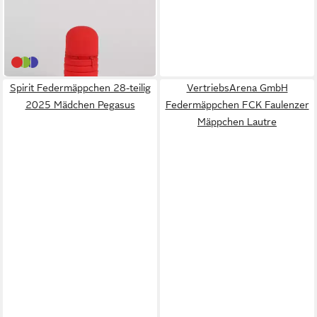
Federmappe Schule
14,95 €
Schreibwaren Accessoire
UVP
30,99 €
-52%
in 9-11 Werktagen bei dir
Rot
Grün
Blau
Spirit Federmäppchen 28-teilig
VertriebsArena GmbH
2025 Mädchen Pegasus
Federmäppchen FCK Faulenzer
Mäppchen Lautre