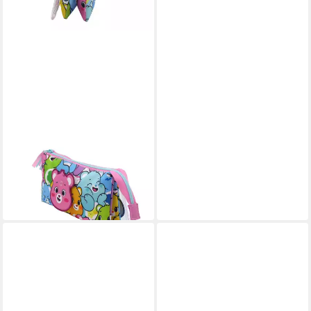
GLÜCKSBÄRCHIS
Federmäppchen Dreifach
Organizer mit Reißverschluss
14,95 €
in 5-6 Werktagen bei dir