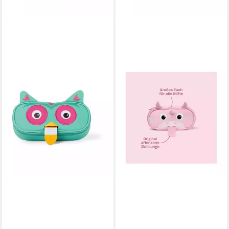
AFFENZAHN
AFFENZAHN
Federmäppchen
Federmäppchen
Stiftemäppchen
Stiftemäppchen
19,99 €
19,99 €
in 4-5 Werktagen bei dir
in 4-5 Werktagen bei dir