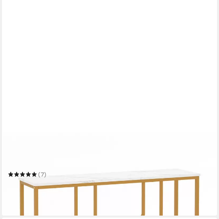
COSTWAY
Konsolentisch
110 x 80 x 30 cm
B/H/T
(7)
66,99 €
UVP
99,99 €
-33%
in 4-5 Werktagen bei dir