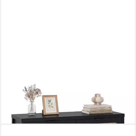
COSTWAY
Konsolentisch
100 x 76 x 35 cm
B/H/T
89,99 €
UVP
126,99 €
-29%
in 3-4 Werktagen bei dir