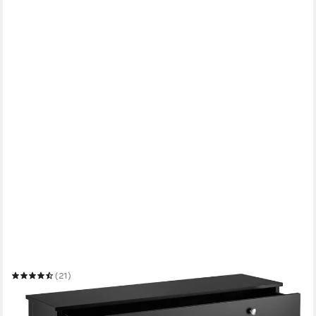
COSTWAY
Konsolentisch
100 x 80 x 30 cm
B/H/T
(21)
89,99 €
UVP
159,99 €
-44%