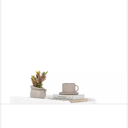
COSTWAY
Beistelltisch
69,99 €
UVP
94,99 €
-26%
in 4-5 Werktagen bei dir