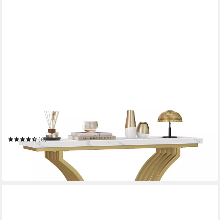
COSTWAY
Konsolentisch
100 x 80.5 x 29.5 cm
B/H/T
(6)
89,99 €
UVP
159,99 €
-44%
in 4-5 Werktagen bei dir