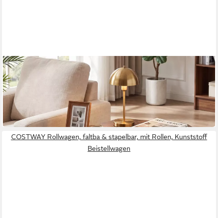
COSTWAY
Beistelltisch
58.5 x 45.5 x 52.5 cm
B/H/T
49,99 €
UVP
69,99 €
-29%
in 3-4 Werktagen bei dir
COSTWAY Rollwagen, faltba & stapelbar, mit Rollen, Kunststoff
Beistellwagen