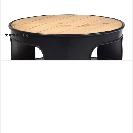
COSTWAY
Beistelltisch Nachttisch
50 x 41 x 50 cm
B/H/T
(6)
102,99 €
UVP
139,99 €
-26%
in 4-5 Werktagen bei dir