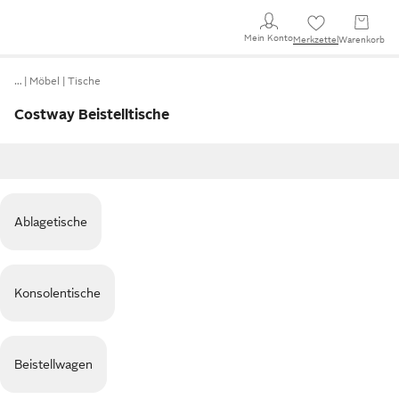
Mein Konto
Merkzettel
Warenkorb
…
Möbel
Tische
Costway Beistelltische
Ablagetische
Konsolentische
Beistellwagen