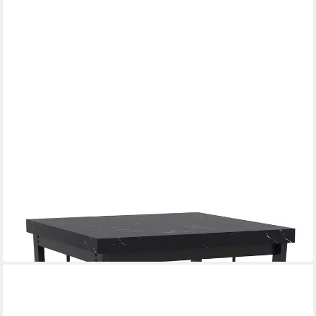
COSTWAY
Beistelltisch
60 x 60 x 60 cm
B/H/T
69,99 €
UVP
98,99 €
-29%
in 4-5 Werktagen bei dir