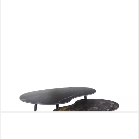
KAWOLA
Couchtisch PONTE
91 x 40 x 55 cm
B/H/T
379,00 €
UVP
619,00 €
-39%
lieferbar in 8 Wochen