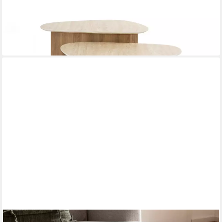
Couchtisch PRETO
90 x 40 x 43 cm
B/H/T
459,00 €
UVP
719,00 €
-36%
lieferbar in 8 Wochen
FINEBUY