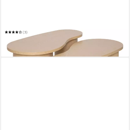
ATMOSPHERA CRÉATEUR D'INTÉRIEUR
Beistelltisch Beistelltische asymmetrische Form SOLEYA, 3er-
Set
50 x 40.5 x 99 cm
B/H/T
(3)
189,99 €
UVP
243,99 €
-22%
in 2-3 Werktagen bei dir