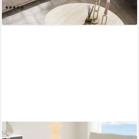
(2)
519,00 €
in 7-9 Werktagen bei dir
EN.CASA
Satztisch