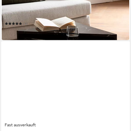
Satztisch Couchtisch Sofatisch MONOBLOC 2er Set Hochglanz
Marmor Optik Dreieckig
50 x 42 x 50 cm
B/H/T
(4)
74,95 €
in 2-3 Werktagen bei dir
Fast ausverkauft