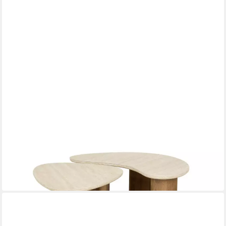
KAWOLA
Couchtisch PRETO
88 x 36 x 44 cm
B/H/T
519,00 €
UVP
839,00 €
-38%
in 6-8 Werktagen bei dir