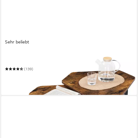
Sehr beliebt
VASAGLE
Beistelltisch
(139)
47,99 €
UVP
64,99 €
-26%
in 3-4 Werktagen bei dir