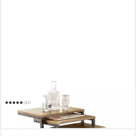
SOBUY
Satztisch FBT102, Wohnzimmertisch Kaffeetisch Ablagetische,
C-Form
(21)
49,95 €
79,95 €
-38%
in 2-3 Werktagen bei dir