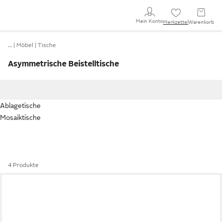
Mein Konto
Merkzettel
Warenkorb
…
Möbel
Tische
Asymmetrische Beistelltische
Ablagetische
Mosaiktische
4 Produkte