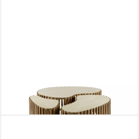
KAWOLA
Couchtisch LIMAY
90 x 40 x 52 cm
B/H/T
639,00 €
UVP
1.009,00 €
-37%
lieferbar in 8 Wochen