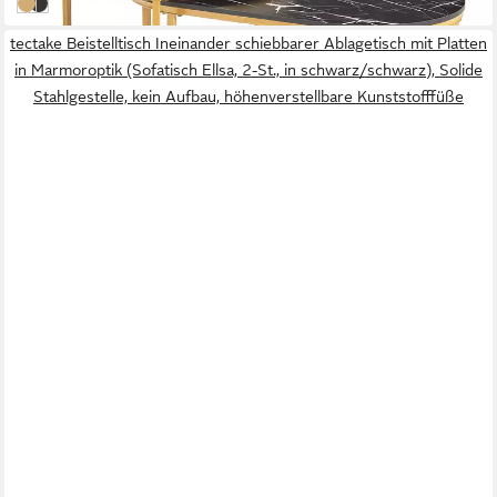
Marmoroptik, schwarz-weiß/Gold | Marmoroptik, schwarz-weiß/Gol
Marmoroptik, schwarz/Gold | Marmoroptik, schwarz
tectake Beistelltisch Ineinander schiebbarer Ablagetisch mit Platten
in Marmoroptik (Sofatisch Ellsa, 2-St., in schwarz/schwarz), Solide
Stahlgestelle, kein Aufbau, höhenverstellbare Kunststofffüße