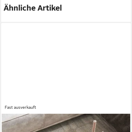
Ähnliche Artikel
Fast ausverkauft
LEVEN LIFESTYLE
Couchtisch TerraVita 2´er Set organische Form Tischplatte
Travertin Optik