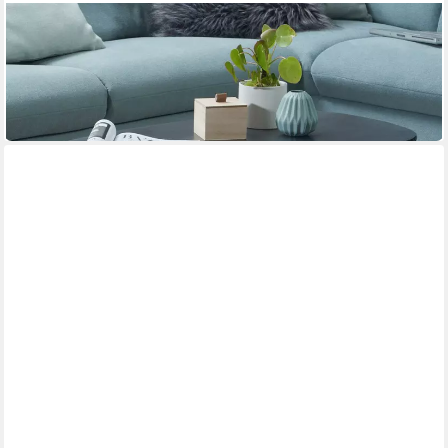
FINEBUY
Satztisch FB54370 Couchtisch Set nierenförmig Massiv
Wohnzimmertisch Retro
100 x 42 x 50 cm
B/H/T
149,95 €
in 2-3 Werktagen bei dir