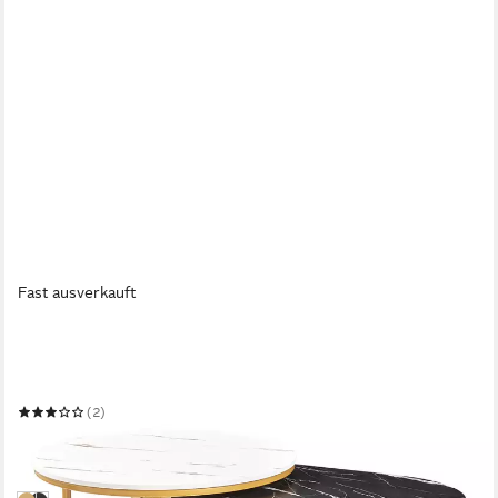
Fast ausverkauft
EN.CASA
Satztisch
90 x 40 x 50 cm
B/H/T
(2)
77,99 €
UVP
97,99 €
-20%
in 4-5 Werktagen bei dir